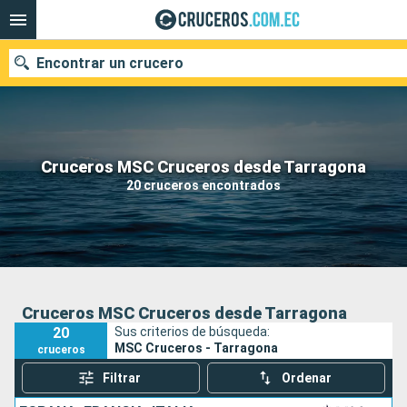
Encontrar un crucero
Nuestros destinos
Cruceros MSC Cruceros desde Tarragona
20 cruceros encontrados
Fecha de salida
Puertos
Compañías
Buscar
Cruceros MSC Cruceros desde Tarragona
20
Sus criterios de búsqueda:
MSC Cruceros - Tarragona
cruceros
Filtrar
Ordenar