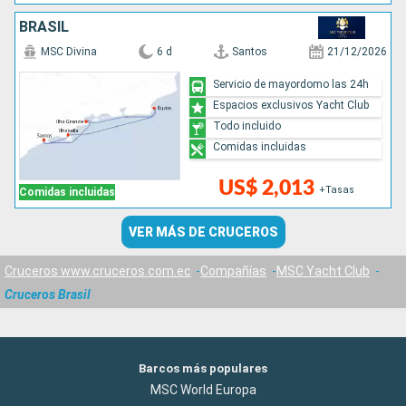
BRASIL
MSC Divina
6 d
Santos
21/12/2026
Servicio de mayordomo las 24h
Espacios exclusivos Yacht Club
Todo incluido
Comidas incluidas
US$ 2,013
+Tasas
Comidas incluidas
VER MÁS DE CRUCEROS
Cruceros www.cruceros.com.ec
Compañías
MSC Yacht Club
Cruceros Brasil
Barcos más populares
MSC World Europa