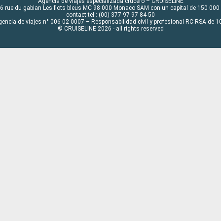
Agencia de viajes especializada crucero – CRUISELINE
6 rue du gabian Les flots bleus MC 98 000 Monaco SAM con un capital de 150 000
contact tel : (00) 377 97 97 84 50
gencia de viajes n° 006 02 0007 – Responsabilidad civil y profesional RC RSA de
© CRUISELINE 2026 - all rights reserved