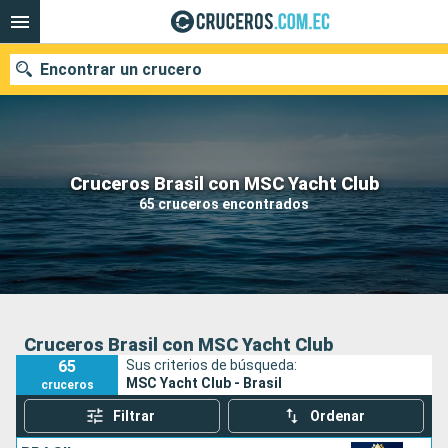
Encontrar un crucero
Nuestros destinos
Cruceros Brasil con MSC Yacht Club
65 cruceros encontrados
Fecha de salida
Puertos
Compañías
Buscar
Cruceros Brasil con MSC Yacht Club
65
Sus criterios de búsqueda:
MSC Yacht Club - Brasil
cruceros
Filtrar
Ordenar