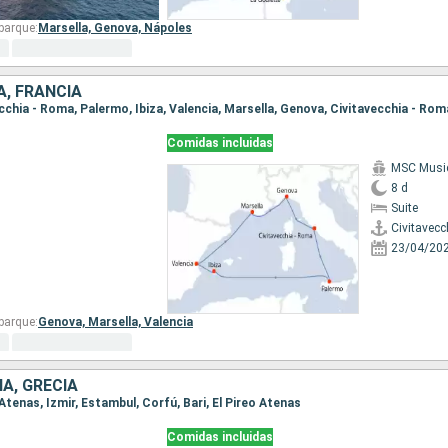
barque:
Marsella,
Genova,
Nápoles
A, FRANCIA
vecchia - Roma, Palermo, Ibiza, Valencia, Marsella, Genova, Civitavecchia - Rom
Comidas incluidas
MSC Musi
8 d
Suite
Civitavecc
23/04/20
barque:
Genova,
Marsella,
Valencia
IA, GRECIA
o Atenas, Izmir, Estambul, Corfú, Bari, El Pireo Atenas
Comidas incluidas