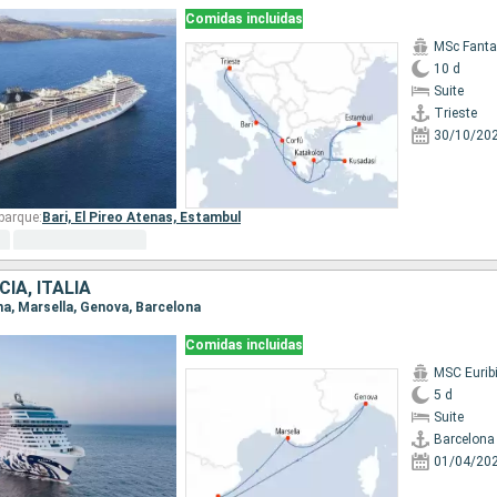
Comidas incluidas
MSc Fanta
10 d
Suite
Trieste
30/10/20
barque:
Bari,
El Pireo Atenas,
Estambul
IA, ITALIA
ona, Marsella, Genova, Barcelona
Comidas incluidas
MSC Eurib
5 d
Suite
Barcelona
01/04/20