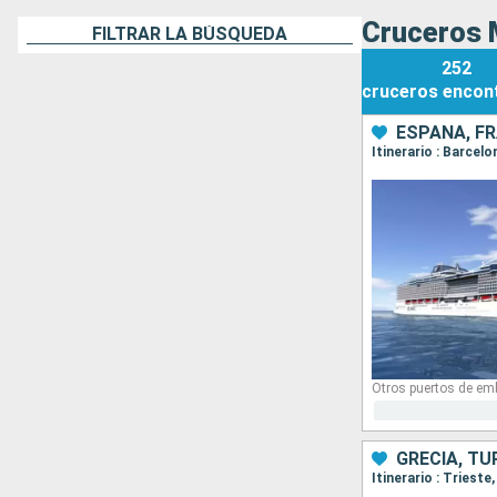
Cruceros 
FILTRAR LA BÚSQUEDA
252
cruceros
encon
ESPAÑA, FR
Itinerario : Barcel
Otros puertos de em
GRECIA, TU
Itinerario : Triest