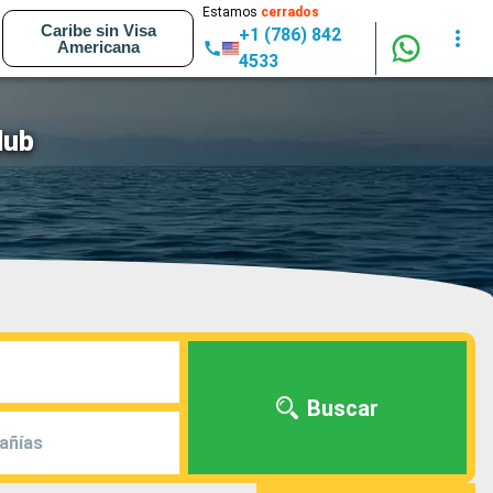
Estamos
cerrados
Caribe sin Visa
+1 (786) 842
Americana
4533
lub
Buscar
añías