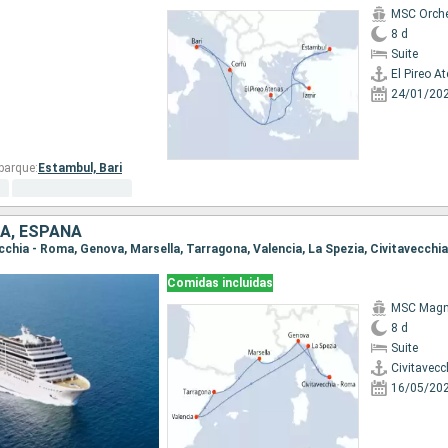
MSC Orche
8 d
Suite
El Pireo A
24/01/20
barque:
Estambul,
Bari
IA, ESPAÑA
vecchia - Roma, Genova, Marsella, Tarragona, Valencia, La Spezia, Civitavecchi
Comidas incluidas
MSC Magni
8 d
Suite
Civitavecc
16/05/20