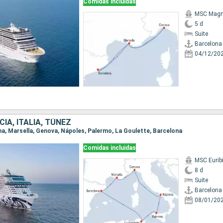
Comidas incluidas
MSC Magni
5 d
Suite
Barcelona
04/12/20
IA, ITALIA, TÚNEZ
ona, Marsella, Genova, Nápoles, Palermo, La Goulette, Barcelona
Comidas incluidas
MSC Eurib
8 d
Suite
Barcelona
08/01/20