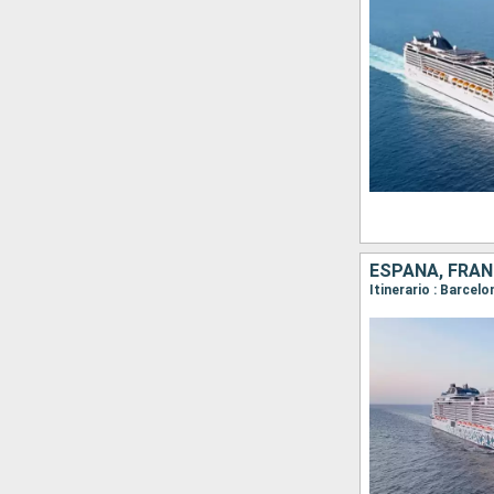
ESPAÑA, FRANC
Itinerario : Barcel