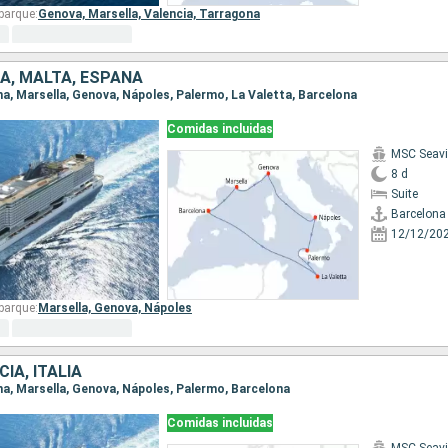
barque:
Genova,
Marsella,
Valencia,
Tarragona
IA, MALTA, ESPAÑA
ona, Marsella, Genova, Nápoles, Palermo, La Valetta, Barcelona
Comidas incluidas
MSC Seav
8 d
Suite
Barcelona
12/12/20
barque:
Marsella,
Genova,
Nápoles
IA, ITALIA
ona, Marsella, Genova, Nápoles, Palermo, Barcelona
Comidas incluidas