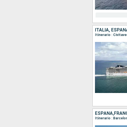
ITALIA, ESPAÑ
Itinerario : Civita
ESPAÑA,FRANC
Itinerario : Barcel