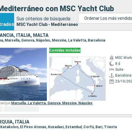
Mediterráneo con MSC Yacht Club
Sus criterios de búsqueda:
Ordenar Los más vendid
trados
MSC Yacht Club - Mediterráneo
ANCIA, ITALIA, MALTA
ona, Marsella, Genova, Nápoles, Messine, La Valetta, Barcelona
Comidas incluidas
MSC World
8 d
Suite
Barcelona
23/10/20
barque:
Marsella,
La Valetta,
Genova,
Messine,
Nápoles
RQUÍA, ITALIA
e, Katakolon, El Pireo Atenas, Kusadasi, Estambul, Corfú, Bari, Trieste