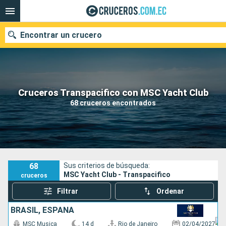
Encontrar un crucero
Nuestros destinos
Cruceros Transpacifico con MSC Yacht Club
68 cruceros encontrados
Fecha de salida
Puertos
Compañías
Buscar
68
Sus criterios de búsqueda:
MSC Yacht Club - Transpacifico
cruceros
Filtrar
Ordenar
BRASIL, ESPAÑA
MSC Musica
14 d
Rio de Janeiro
02/04/2027