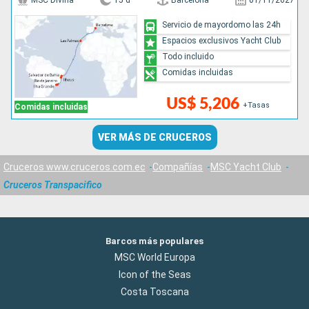
MSC Divina
15 d
Barcelona
01/11/2027
Servicio de mayordomo las 24h
Espacios exclusivos Yacht Club
Todo incluido
Comidas incluidas
US$ 5,206
+Tasas
Comidas incluidas
VER MÁS DE CRUCEROS
Cruceros www.cruceros.com.ec
Compañías
MSC Yacht Club
Cruceros Transpacifico
Barcos más populares
MSC World Europa
Icon of the Seas
Costa Toscana