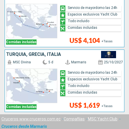
Servicio de mayordomo las 24h
Espacios exclusivos Yacht Club
Todo incluido
Comidas incluidas
US$ 4,104
+Tasas
Comidas incluidas
TURQUÍA, GRECIA, ITALIA
MSC Divina
5 d
Marmaris
25/10/2027
Servicio de mayordomo las 24h
Espacios exclusivos Yacht Club
Todo incluido
Comidas incluidas
US$ 1,619
+Tasas
Comidas incluidas
Cruceros www.cruceros.com.ec
Compañías
MSC Yacht Club
Cruceros desde Marmaris