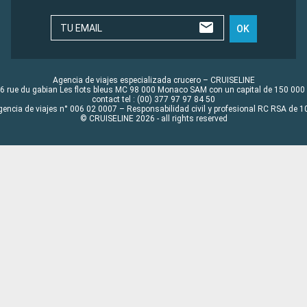
TU EMAIL
OK
Agencia de viajes especializada crucero – CRUISELINE
6 rue du gabian Les flots bleus MC 98 000 Monaco SAM con un capital de 150 000
contact tel : (00) 377 97 97 84 50
gencia de viajes n° 006 02 0007 – Responsabilidad civil y profesional RC RSA de
© CRUISELINE 2026 - all rights reserved