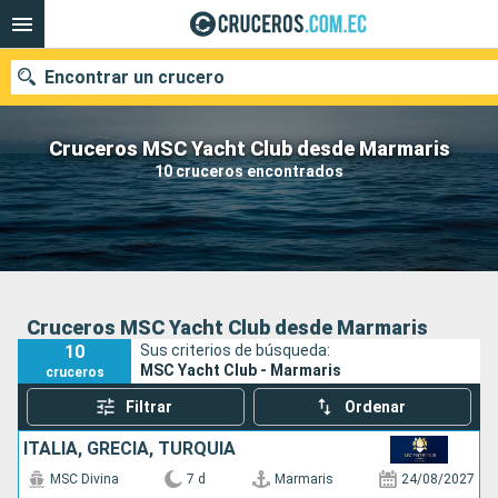
Encontrar un crucero
Cruceros MSC Yacht Club desde Marmaris
10 cruceros encontrados
Nuestros destinos
Fecha de salida
Puertos
Compañías
Cruceros MSC Yacht Club desde Marmaris
10
Sus criterios de búsqueda:
Buscar
MSC Yacht Club - Marmaris
cruceros
Filtrar
Ordenar
ITALIA, GRECIA, TURQUÍA
MSC Divina
7 d
Marmaris
24/08/2027