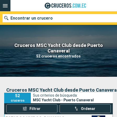
Encontrar un crucero
Cruceros MSC Yacht Club desde Puerto
Nuestros destinos
Canaveral
52 cruceros encontrados
Fecha de salida
Puertos
Compañías
Buscar
Cruceros MSC Yacht Club desde Puerto Canavera
52
Sus criterios de búsqueda:
MSC Yacht Club - Puerto Canaveral
cruceros
Filtrar
Ordenar