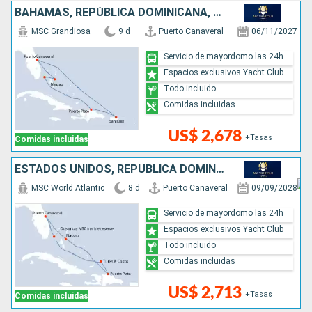
BAHAMAS, REPÚBLICA DOMINICANA, PUERTO RICO, ESTADOS UNIDOS
MSC Grandiosa
9 d
Puerto Canaveral
06/11/2027
Servicio de mayordomo las 24h
Espacios exclusivos Yacht Club
Todo incluido
Comidas incluidas
US$ 2,678
+Tasas
Comidas incluidas
ESTADOS UNIDOS, REPÚBLICA DOMINICANA, BAHAMAS
MSC World Atlantic
8 d
Puerto Canaveral
09/09/2028
Servicio de mayordomo las 24h
Espacios exclusivos Yacht Club
Todo incluido
Comidas incluidas
US$ 2,713
+Tasas
Comidas incluidas