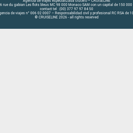
Agencia de viajes especializada crucero – CRUISELINE
6 rue du gabian Les flots bleus MC 98 000 Monaco SAM con un capital de 150 000
contact tel : (00) 377 97 97 84 50
gencia de viajes n° 006 02 0007 – Responsabilidad civil y profesional RC RSA de
© CRUISELINE 2026 - all rights reserved