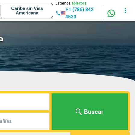
Estamos
abiertos
Caribe sin Visa
+1 (786) 842
Americana
4533
a
Buscar
añías