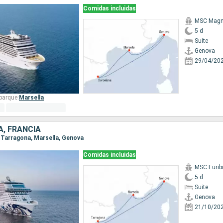
Comidas incluidas
MSC Magni
5 d
Suite
Genova
29/04/20
barque:
Marsella
A, FRANCIA
, Tarragona, Marsella, Genova
Comidas incluidas
MSC Eurib
5 d
Suite
Genova
21/10/20