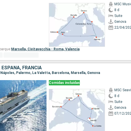
MSC Musi
8 d
Suite
Genova
22/04/20
barque:
Marsella,
Civitavecchia - Roma,
Valencia
, ESPAÑA, FRANCIA
, Nápoles, Palermo, La Valetta, Barcelona, Marsella, Genova
Comidas incluidas
MSC Seav
8 d
Suite
Genova
07/12/20