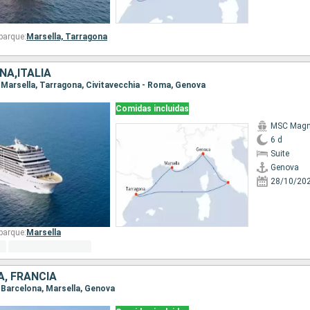
barque:
Marsella,
Tarragona
ÑA,ITALIA
, Marsella, Tarragona, Civitavecchia - Roma, Genova
Comidas incluidas
MSC Magni
6 d
Suite
Genova
28/10/20
barque:
Marsella
A, FRANCIA
, Barcelona, Marsella, Genova