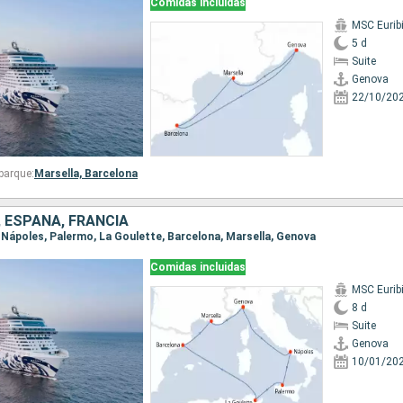
Comidas incluidas
MSC Eurib
5 d
Suite
Genova
22/10/20
barque:
Marsella,
Barcelona
, ESPAÑA, FRANCIA
, Nápoles, Palermo, La Goulette, Barcelona, Marsella, Genova
Comidas incluidas
MSC Eurib
8 d
Suite
Genova
10/01/20