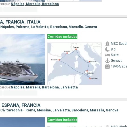
barque:
Nápoles,
Marsella,
Barcelona
, FRANCIA, ITALIA
, Nápoles, Palermo, La Valetta, Barcelona, Marsella, Genova
Comidas incluidas
MSC Seas
8 d
Suite
Genova
18/04/20
barque:
Nápoles,
Marsella,
Barcelona,
La Valetta
, ESPAÑA, FRANCIA
, Civitavecchia - Roma, Messine, La Valetta, Barcelona, Marsella, Genova
Comidas incluidas