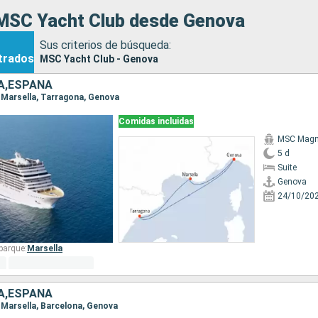
MSC Yacht Club desde Genova
Sus criterios de búsqueda:
trados
MSC Yacht Club - Genova
IA,ESPAÑA
, Marsella, Tarragona, Genova
Comidas incluidas
MSC Magni
5 d
Suite
Genova
24/10/20
barque:
Marsella
IA,ESPAÑA
, Marsella, Barcelona, Genova