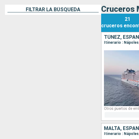
Cruceros 
FILTRAR LA BÚSQUEDA
21
cruceros
encon
TÚNEZ, ESPAÑA
Itinerario : Nápole
Otros puertos de em
MALTA, ESPAÑA
Itinerario : Nápole