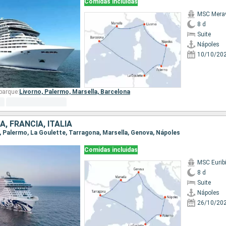
Comidas incluidas
MSC Merav
8 d
Suite
Nápoles
10/10/20
barque:
Livorno,
Palermo,
Marsella,
Barcelona
, FRANCIA, ITALIA
s, Palermo, La Goulette, Tarragona, Marsella, Genova, Nápoles
Comidas incluidas
MSC Eurib
8 d
Suite
Nápoles
26/10/20