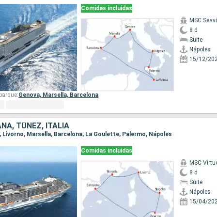
Comidas incluidas
MSC Seav
8 d
Suite
Nápoles
15/12/20
barque:
Genova,
Marsella,
Barcelona
ÑA, TÚNEZ, ITALIA
s, Livorno, Marsella, Barcelona, La Goulette, Palermo, Nápoles
Comidas incluidas
MSC Virtu
8 d
Suite
Nápoles
15/04/20