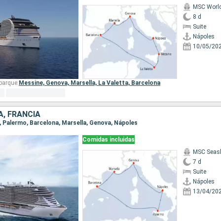
MSC World
8 d
Suite
Nápoles
10/05/20
barque:
Messine,
Genova,
Marsella,
La Valetta,
Barcelona
A, FRANCIA
s, Palermo, Barcelona, Marsella, Genova, Nápoles
Comidas incluidas
MSC Seas
7 d
Suite
Nápoles
13/04/20