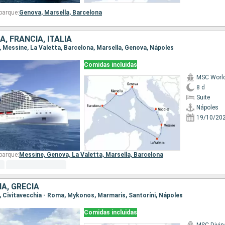
barque:
Genova,
Marsella,
Barcelona
, FRANCIA, ITALIA
s, Messine, La Valetta, Barcelona, Marsella, Genova, Nápoles
Comidas incluidas
MSC World
8 d
Suite
Nápoles
19/10/20
barque:
Messine,
Genova,
La Valetta,
Marsella,
Barcelona
ÍA, GRECIA
s, Civitavecchia - Roma, Mykonos, Marmaris, Santoríni, Nápoles
Comidas incluidas