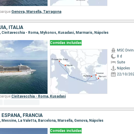
barque:
Genova,
Marsella,
Tarragona
ÍA, ITALIA
es, Civitavecchia - Roma, Mykonos, Kusadasi, Marmaris, Nápoles
Comidas incluidas
MSC Divin
8 d
Suite
Nápoles
22/10/20
barque:
Civitavecchia - Roma,
Kusadasi
, ESPAÑA, FRANCIA
s, Messine, La Valetta, Barcelona, Marsella, Genova, Nápoles
Comidas incluidas