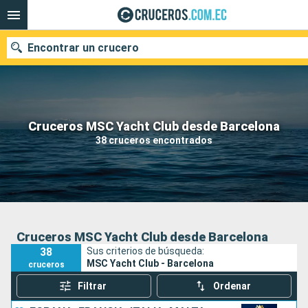
Encontrar un crucero
Nuestros destinos
Cruceros MSC Yacht Club desde Barcelona
38 cruceros encontrados
Fecha de salida
Puertos
Compañías
Buscar
Cruceros MSC Yacht Club desde Barcelona
38
Sus criterios de búsqueda:
MSC Yacht Club - Barcelona
cruceros
Filtrar
Ordenar