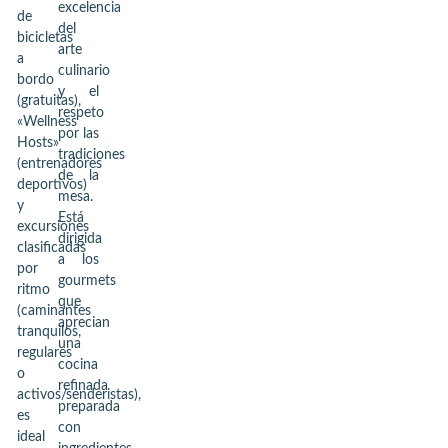
excelencia
de
del
bicicletas
arte
a
culinario
bordo
y el
(gratuitas),
respeto
«Wellness
por las
Hosts»
tradiciones
(entrenadores
de la
deportivos)
mesa.
y
Está
excursiones
dirigida
clasificadas
a los
por
gourmets
ritmo
que
(caminantes
aprecian
tranquilos,
una
regulares
cocina
o
refinada
activos/senderistas),
preparada
es
con
ideal