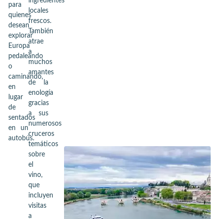
ingredientes
para
locales
quienes
frescos.
desean
También
explorar
atrae
Europa
a
pedaleando
muchos
o
amantes
caminando,
de la
en
enología
lugar
gracias
de
a sus
sentados
numerosos
en un
cruceros
autobús.
temáticos
sobre
el
vino,
que
incluyen
visitas
a