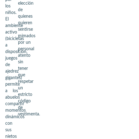
elección
los
de
niños.
quienes
El
quieren
ambiente
sentirse
activo
mimados
(bicicletas
por un
a
personal
disposición,
atento
juegos
sin
de
tener
ajedrez
que
gigantes)
respetar
permite
un
a los
estricto
abuelos
código
compartir
de
momentos
vestimenta.
dinámicos
con
sus
nietos