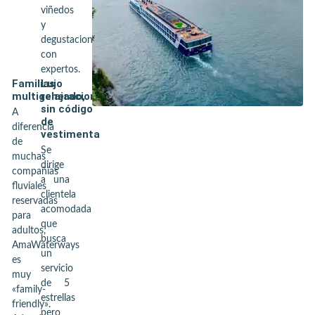
viñedos
y
degustaciones
con
expertos.
Familias
Lujo
multigeneracionales
relajado,
sin código
A
de
diferencia
vestimenta
de
Se
muchas
dirige
compañías
a una
fluviales
clientela
reservadas
acomodada
para
que
adultos,
busca
AmaWaterways
un
es
servicio
muy
de 5
«family-
estrellas
friendly».
pero