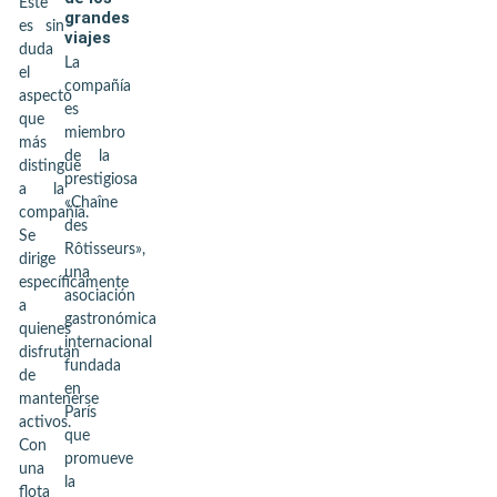
Este
grandes
es sin
viajes
duda
La
el
compañía
aspecto
es
que
miembro
más
de la
distingue
prestigiosa
a la
«Chaîne
compañía.
des
Se
Rôtisseurs»,
dirige
una
específicamente
asociación
a
gastronómica
quienes
internacional
disfrutan
fundada
de
en
mantenerse
París
activos.
que
Con
promueve
una
la
flota