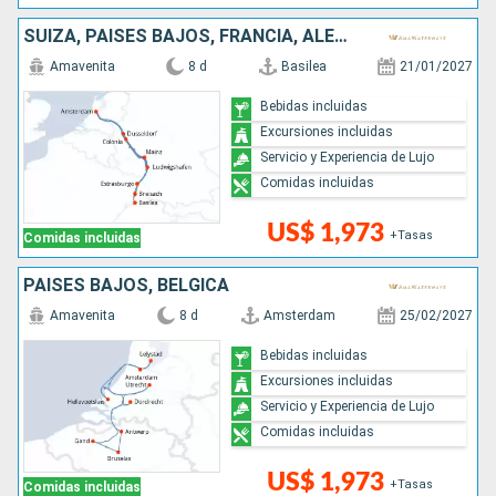
culturas locales. 

SUIZA, PAISES BAJOS, FRANCIA, ALEMANIA
Un crucero elegante, activo e inmersivo, ideal para viajeros que 
buscan comodidad, descubrimientos culturales en profundidad y 
Amavenita
8 d
Basilea
21/01/2027
una experiencia fluvial de alta gama.

Bebidas incluidas
Excursiones incluidas
Encuentre aquí todos los consejos más populares
Servicio y Experiencia de Lujo
Comidas incluidas
US$ 1,973
+Tasas
Comidas incluidas
PAISES BAJOS, BÉLGICA
Amavenita
8 d
Amsterdam
25/02/2027
Bebidas incluidas
Excursiones incluidas
Servicio y Experiencia de Lujo
Comidas incluidas
US$ 1,973
+Tasas
Comidas incluidas