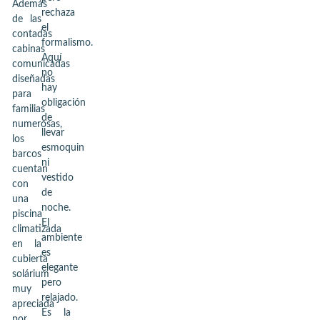
Además
rechaza
de las
el
contadas
formalismo.
cabinas
Aquí
comunicadas
no
diseñadas
hay
para
obligación
familias
de
numerosas,
llevar
los
esmoquin
barcos
ni
cuentan
vestido
con
de
una
noche.
piscina
El
climatizada
ambiente
en la
es
cubierta
elegante
solárium
pero
muy
relajado.
apreciada
Es la
por