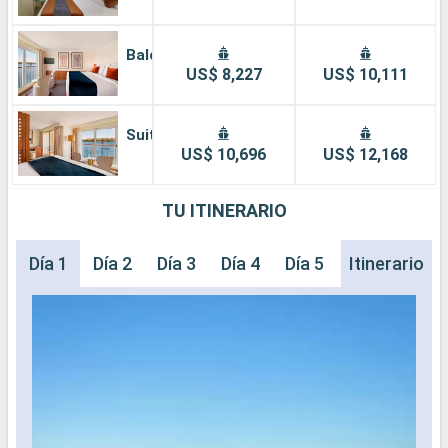
Balcón
US$ 8,227
US$ 10,111
Suite
US$ 10,696
US$ 12,168
TU ITINERARIO
Día 1
Día 2
Día 3
Día 4
Día 5
Día 6
Itinerario
Día 