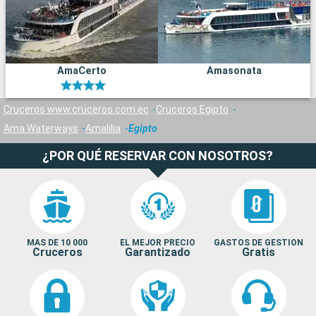
AmaCerto
Amasonata
Cruceros www.cruceros.com.ec
Cruceros Egipto
Ama Waterways
Amalilia
Egipto
¿POR QUÉ RESERVAR CON NOSOTROS?
MAS DE 10 000
EL MEJOR PRECIO
GASTOS DE GESTION
Cruceros
Garantizado
Gratis