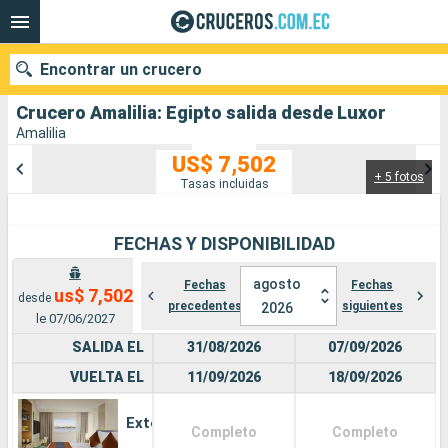
Encontrar un crucero
Crucero Amalilia: Egipto salida desde Luxor
Amalilia
US$ 7,502
+ 5 fotos
Nuestros destinos
Tasas incluidas
Fecha de salida
FECHAS Y DISPONIBILIDAD
Puertos
Compañías
agosto
Fechas
Fechas
us$ 7,502
desde
precedentes
siguientes
2026
Buscar
le 07/06/2027
SALIDA EL
31/08/2026
07/09/2026
VUELTA EL
11/09/2026
18/09/2026
Exterior
Completo
Completo