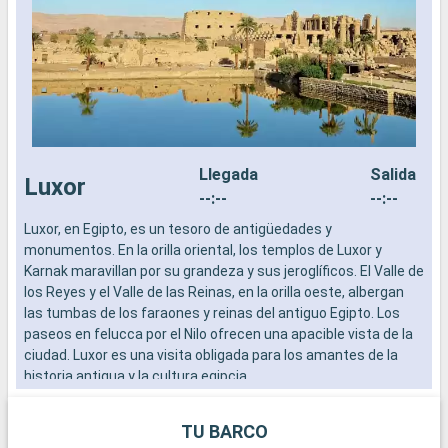
Llegada
Salida
Luxor
--:--
--:--
Luxor, en Egipto, es un tesoro de antigüedades y
L
monumentos. En la orilla oriental, los templos de Luxor y
m
Karnak maravillan por su grandeza y sus jeroglíficos. El Valle de
K
los Reyes y el Valle de las Reinas, en la orilla oeste, albergan
l
las tumbas de los faraones y reinas del antiguo Egipto. Los
l
paseos en felucca por el Nilo ofrecen una apacible vista de la
p
ciudad. Luxor es una visita obligada para los amantes de la
c
historia antigua y la cultura egipcia.
h
TU BARCO