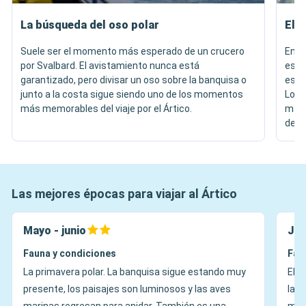
La búsqueda del oso polar
El f
Suele ser el momento más esperado de un crucero
En G
por Svalbard. El avistamiento nunca está
espe
garantizado, pero divisar un oso sobre la banquisa o
escul
junto a la costa sigue siendo uno de los momentos
Los m
más memorables del viaje por el Ártico.
magn
de ol
Las mejores épocas para viajar al Ártico
Mayo - junio
Jul
Fauna y condiciones
Fau
La primavera polar. La banquisa sigue estando muy
El 
presente, los paisajes son luminosos y las aves
la t