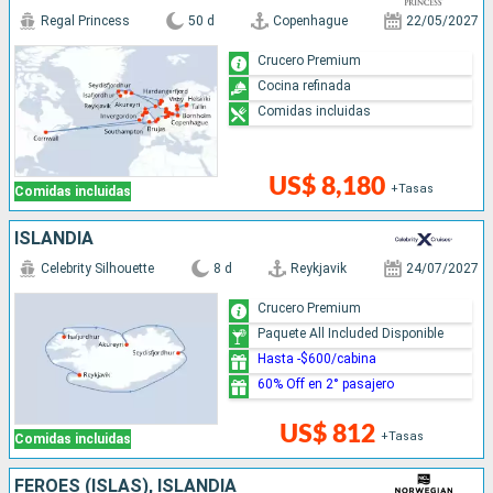
Regal Princess
50 d
Copenhague
22/05/2027
Crucero Premium
Cocina refinada
Comidas incluidas
US$ 8,180
+Tasas
Comidas incluidas
ISLANDIA
Celebrity Silhouette
8 d
Reykjavik
24/07/2027
Crucero Premium
Paquete All Included Disponible
Hasta -$600/cabina
60% Off en 2° pasajero
US$ 812
+Tasas
Comidas incluidas
FÉROES (ISLAS), ISLANDIA