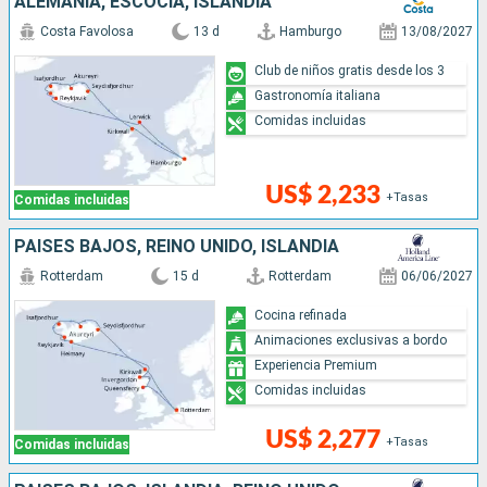
ALEMANIA, ESCOCIA, ISLANDIA
Costa Favolosa
13 d
Hamburgo
13/08/2027
Club de niños gratis desde los 3
Gastronomía italiana
Comidas incluidas
US$ 2,233
+Tasas
Comidas incluidas
PAISES BAJOS, REINO UNIDO, ISLANDIA
Rotterdam
15 d
Rotterdam
06/06/2027
Cocina refinada
Animaciones exclusivas a bordo
Experiencia Premium
Comidas incluidas
US$ 2,277
+Tasas
Comidas incluidas