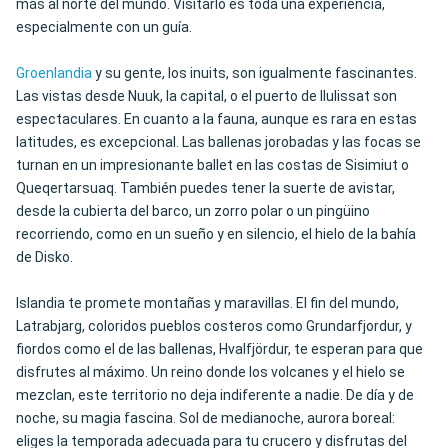
más al norte del mundo. Visitarlo es toda una experiencia,
especialmente con un guía.
Groenlandia
y su gente, los inuits, son igualmente fascinantes.
Las vistas desde Nuuk, la capital, o el puerto de Ilulissat son
espectaculares. En cuanto a la fauna, aunque es rara en estas
latitudes, es excepcional. Las ballenas jorobadas y las focas se
turnan en un impresionante ballet en las costas de Sisimiut o
Queqertarsuaq. También puedes tener la suerte de avistar,
desde la cubierta del barco, un zorro polar o un pingüino
recorriendo, como en un sueño y en silencio, el hielo de la bahía
de Disko.
Islandia te promete montañas y maravillas. El fin del mundo,
Latrabjarg, coloridos pueblos costeros como Grundarfjordur, y
fiordos como el de las ballenas, Hvalfjördur, te esperan para que
disfrutes al máximo. Un reino donde los volcanes y el hielo se
mezclan, este territorio no deja indiferente a nadie. De día y de
noche, su magia fascina. Sol de medianoche, aurora boreal:
eliges la temporada adecuada para tu crucero y disfrutas del