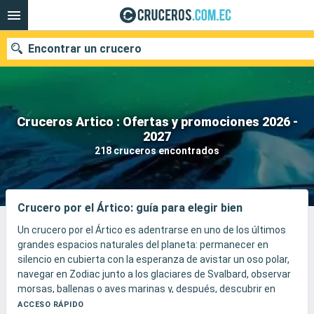
Encontrar un crucero
Cruceros Artico : Ofertas y promociones 2026 -
Nuestros destinos
2027
218 cruceros encontrados
Fecha de salida
Puertos
Compañías
Crucero por el Ártico: guía para elegir bien
Buscar
Un crucero por el Ártico es adentrarse en uno de los últimos
grandes espacios naturales del planeta: permanecer en
silencio en cubierta con la esperanza de avistar un oso polar,
navegar en Zodiac junto a los glaciares de Svalbard, observar
morsas, ballenas o aves marinas y, después, descubrir en
Groenlandia o en el Paso del Noroeste icebergs
ACCESO RÁPIDO