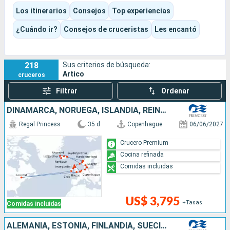
monumentales, pueblos aislados y el legado de las culturas
Los itinerarios
Consejos
Top experiencias
inuit.
Este destino combina de forma muy natural la exploración
¿Cuándo ir?
Consejos de cruceristas
Les encantó
polar, la fauna salvaje, los grandes paisajes de hielo y las
conferencias de expertos naturalistas, que permiten
comprender mejor la banquisa, los animales, las culturas
218
Sus criterios de búsqueda:
locales y la historia de las grandes expediciones.
Artico
cruceros
Filtrar
Ordenar
DINAMARCA, NORUEGA, ISLANDIA, REINO UNIDO, BÉLGICA, CANADÁ, IRLANDA, PAISES BAJOS, ALEMANIA
Regal Princess
35 d
Copenhague
06/06/2027
Crucero Premium
Cocina refinada
Comidas incluidas
US$ 3,795
+Tasas
Comidas incluidas
ALEMANIA, ESTONIA, FINLANDIA, SUECIA, POLONIA, DINAMARCA, NORUEGA, ISLANDIA, REINO UNIDO, CANADÁ, IRLANDA, BÉLGICA, PAISES BAJOS