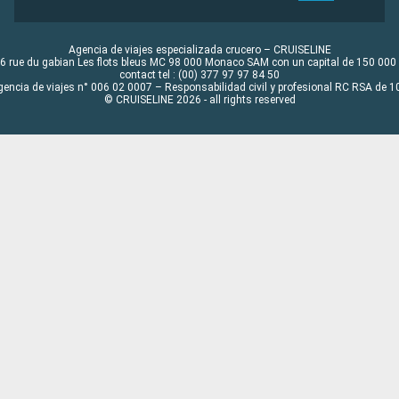
Agencia de viajes especializada crucero – CRUISELINE
6 rue du gabian Les flots bleus MC 98 000 Monaco SAM con un capital de 150 000
contact tel : (00) 377 97 97 84 50
gencia de viajes n° 006 02 0007 – Responsabilidad civil y profesional RC RSA de
© CRUISELINE 2026 - all rights reserved