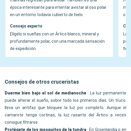
marinas regresan para anidar. También es una
más 
época interesante para intentar avistar al oso polar
mayo
en un entorno todavía cubierto de hielo.
o el
Consejo experto
Con
Elígelo si sueñas con un Ártico blanco, mineral y
La é
profundamente polar, con una marcada sensación
pais
de expedición.
fior
Consejos de otros cruceristas
Duerme bien bajo el sol de medianoche
: La luz permanente
puede alterar el sueño, sobre todo los primeros días. Un truco:
lleva un antifaz que bloquee la luz por completo. Aunque el
camarote tenga cortinas, la luz rasante del Ártico a veces
consigue filtrarse.
Protégete de los mosquitos de la tundra
: En Groenlandia o en