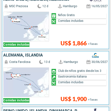
MSC Preziosa
12 d
Hamburgo
16/05/2027
Niños Gratis
Comidas incluidas
US$ 1,866
+Tasas
Comidas incluidas
ALEMANIA, ISLANDIA
Costa Favolosa
13 d
Hamburgo
30/06/2027
Club de niños gratis desde los 3
Gastronomía italiana
Comidas incluidas
US$ 1,900
+Tasas
Comidas incluidas
REINO UNIDO, ISLANDIA, DINAMARCA, PAISES BAJOS