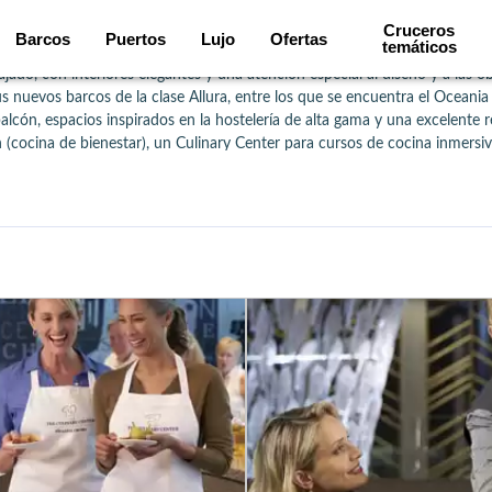
sobre la compañía OCEANIA CRUISES
Cruceros
Barcos
Puertos
Lujo
Ofertas
temáticos
s, centrado en la gastronomía, la elegancia y la riqueza de los itinerario
do, con interiores elegantes y una atención especial al diseño y a las obr
uevos barcos de la clase Allura, entre los que se encuentra el Oceania 
cón, espacios inspirados en la hostelería de alta gama y una excelente re
cocina de bienestar), un Culinary Center para cursos de cocina inmersivos
l chef Jacques Pépin, con restaurantes emblemáticos como Jacques (cocina
acios como el Aquamar Spa + Vitality Center, completan esta experiencia de
icos, con escalas largas y variadas, desde Venecia hasta Santorini, pasand
ad.

comodidad, cultura y experiencias culinarias excepcionales.
