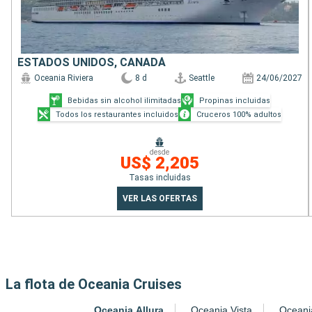
ESTADOS UNIDOS, CANADÁ
Oceania Riviera
8 d
Seattle
24/06/2027
Bebidas sin alcohol ilimitadas
Propinas incluidas
Todos los restaurantes incluidos
Cruceros 100% adultos
desde
US$ 2,205
Tasas incluidas
VER LAS OFERTAS
La flota de Oceania Cruises
Oceania Allura
Oceania Vista
Oceani