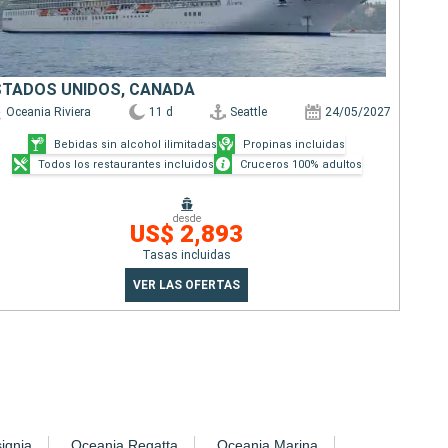
STADOS UNIDOS, CANADÁ
Oceania Riviera
11 d
Seattle
24/05/2027
Bebidas sin alcohol ilimitadas
Propinas incluidas
Todos los restaurantes incluidos
Cruceros 100% adultos
desde
US$ 2,893
Tasas incluidas
VER LAS OFERTAS
ignia
Oceania Regatta
Oceania Marina