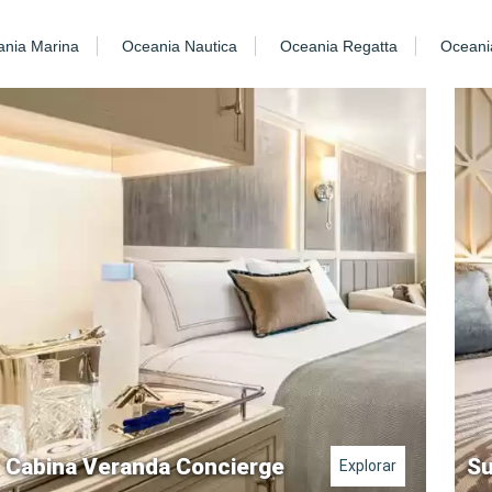
nia Marina
Oceania Nautica
Oceania Regatta
Oceani
Cabina Veranda Concierge
Su
Explorar