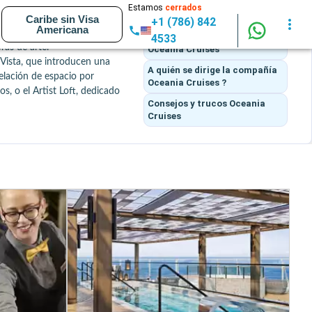
Estamos
cerrados
Los itinerarios
Caribe sin Visa
+1 (786) 842
Americana
s. A bordo de barcos de 
Lo que piensan los clientes
de
4533
as de arte.

Oceania Cruises
Vista, que introducen una 
A quién se dirige la compañía
lación de espacio por 
Oceania Cruises ?
, o el Artist Loft, dedicado 
Consejos y trucos
Oceania
Cruises
 francesa) o Red Ginger 
 alta gama.

o por destinos más lejanos 