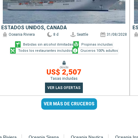
ESTADOS UNIDOS, CANADÁ
E
Oceania Riviera
8 d
Seattle
31/08/2028
Bebidas sin alcohol ilimitadas
Propinas incluidas
Todos los restaurantes incluidos
Cruceros 100% adultos
desde
US$ 2,507
Tasas incluidas
VER LAS OFERTAS
VER MÁS DE CRUCEROS
a Riviera
Oceania Sirena
Oceania Nautica
Oceania Ins