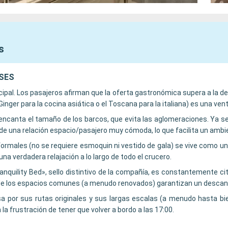
s
ISES
cipal. Los pasajeros afirman que la oferta gastronómica supera a la d
inger para la cocina asiática o el Toscana para la italiana) es una ve
s encanta el tamaño de los barcos, que evita las aglomeraciones. Ya se
 de una relación espacio/pasajero muy cómoda, lo que facilita un ambi
ormales (no se requiere esmoquin ni vestido de gala) se vive como una 
na verdadera relajación a lo largo de todo el crucero.
nquility Bed», sello distintivo de la compañía, es constantemente c
 de los espacios comunes (a menudo renovados) garantizan un descan
 por sus rutas originales y sus largas escalas (a menudo hasta bie
la frustración de tener que volver a bordo a las 17:00.