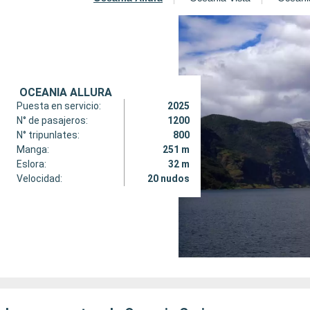
OCEANIA ALLURA
Puesta en servicio:
2025
N° de pasajeros:
1200
N° tripunlates:
800
Manga:
251 m
Eslora:
32 m
Velocidad:
20 nudos