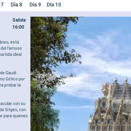
 7
Día 8
Día 9
Día 10
Salida
16:00
áneo, está
e del famoso
artida ideal
de Gaudí.
rio Gótico por
ra probar la
tacular con su
de Sitges, con
ar para quienes