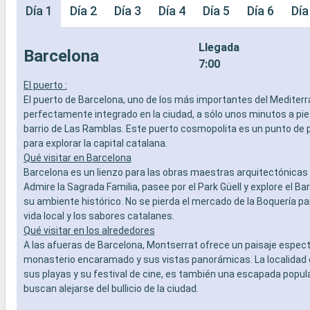
Día 1
Día 2
Día 3
Día 4
Día 5
Día 6
Día
Llegada
Barcelona
7:00
El puerto :
El puerto de Barcelona, uno de los más importantes del Mediterr
perfectamente integrado en la ciudad, a sólo unos minutos a pi
barrio de Las Ramblas. Este puerto cosmopolita es un punto de p
para explorar la capital catalana.
Qué visitar en Barcelona
Barcelona es un lienzo para las obras maestras arquitectónicas 
Admire la Sagrada Familia, pasee por el Park Güell y explore el Bar
su ambiente histórico. No se pierda el mercado de la Boquería pa
vida local y los sabores catalanes.
Qué visitar en los alrededores
A las afueras de Barcelona, Montserrat ofrece un paisaje espec
monasterio encaramado y sus vistas panorámicas. La localidad 
sus playas y su festival de cine, es también una escapada popul
buscan alejarse del bullicio de la ciudad.