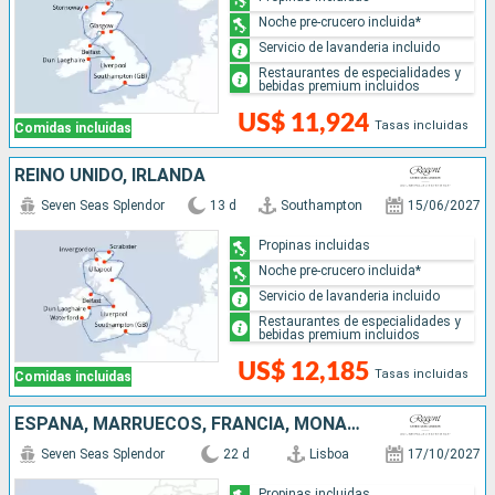
Noche pre-crucero incluida*
Servicio de lavanderia incluido
Restaurantes de especialidades y
bebidas premium incluidos
US$ 11,924
Tasas incluidas
Comidas incluidas
REINO UNIDO, IRLANDA
Seven Seas Splendor
13 d
Southampton
15/06/2027
Propinas incluidas
Noche pre-crucero incluida*
Servicio de lavanderia incluido
Restaurantes de especialidades y
bebidas premium incluidos
US$ 12,185
Tasas incluidas
Comidas incluidas
ESPAÑA, MARRUECOS, FRANCIA, MONACO, ITALIA, PORTUGAL
Seven Seas Splendor
22 d
Lisboa
17/10/2027
Propinas incluidas