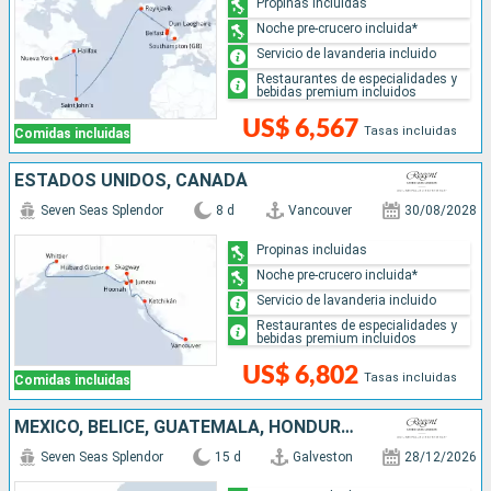
Propinas incluidas
Noche pre-crucero incluida*
Servicio de lavanderia incluido
Restaurantes de especialidades y
bebidas premium incluidos
US$ 6,567
Tasas incluidas
Comidas incluidas
ESTADOS UNIDOS, CANADÁ
Seven Seas Splendor
8 d
Vancouver
30/08/2028
Propinas incluidas
Noche pre-crucero incluida*
Servicio de lavanderia incluido
Restaurantes de especialidades y
bebidas premium incluidos
US$ 6,802
Tasas incluidas
Comidas incluidas
MÉXICO, BELICE, GUATEMALA, HONDURAS, JAMAICA, ARUBA, ESTADOS UNIDOS
Seven Seas Splendor
15 d
Galveston
28/12/2026