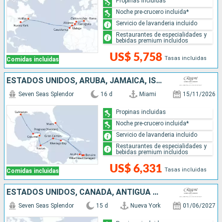
Propinas incluidas
Noche pre-crucero incluida*
Servicio de lavanderia incluido
Restaurantes de especialidades y
bebidas premium incluidos
US$ 5,758
Tasas incluidas
Comidas incluidas
ESTADOS UNIDOS, ARUBA, JAMAICA, ISLAS CAIMÁN, HONDURAS, MÉXICO
Seven Seas Splendor
16 d
Miami
15/11/2026
Propinas incluidas
Noche pre-crucero incluida*
Servicio de lavanderia incluido
Restaurantes de especialidades y
bebidas premium incluidos
US$ 6,331
Tasas incluidas
Comidas incluidas
ESTADOS UNIDOS, CANADÁ, ANTIGUA Y BARBUDA, ISLANDIA, IRLANDA, REINO UNIDO
Seven Seas Splendor
15 d
Nueva York
01/06/2027