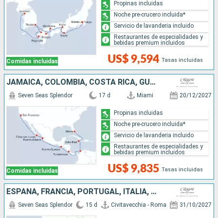
Propinas incluidas
Noche pre-crucero incluida*
Servicio de lavanderia incluido
Restaurantes de especialidades y
bebidas premium incluidos
US$ 9,594
Tasas incluidas
Comidas incluidas
JAMAICA, COLOMBIA, COSTA RICA, GUATEMALA, MÉXICO, ESTADOS UNIDOS
Seven Seas Splendor
17 d
Miami
20/12/2027
Propinas incluidas
Noche pre-crucero incluida*
Servicio de lavanderia incluido
Restaurantes de especialidades y
bebidas premium incluidos
US$ 9,835
Tasas incluidas
Comidas incluidas
ESPAÑA, FRANCIA, PORTUGAL, ITALIA, MARRUECOS
Seven Seas Splendor
15 d
Civitavecchia - Roma
31/10/2027