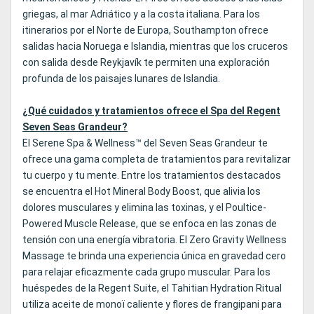
griegas, al mar Adriático y a la costa italiana. Para los
itinerarios por el Norte de Europa, Southampton ofrece
salidas hacia Noruega e Islandia, mientras que los cruceros
con salida desde Reykjavík te permiten una exploración
profunda de los paisajes lunares de Islandia.
¿Qué cuidados y tratamientos ofrece el Spa del Regent
Seven Seas Grandeur?
El Serene Spa & Wellness™ del Seven Seas Grandeur te
ofrece una gama completa de tratamientos para revitalizar
tu cuerpo y tu mente. Entre los tratamientos destacados
se encuentra el Hot Mineral Body Boost, que alivia los
dolores musculares y elimina las toxinas, y el Poultice-
Powered Muscle Release, que se enfoca en las zonas de
tensión con una energía vibratoria. El Zero Gravity Wellness
Massage te brinda una experiencia única en gravedad cero
para relajar eficazmente cada grupo muscular. Para los
huéspedes de la Regent Suite, el Tahitian Hydration Ritual
utiliza aceite de monoï caliente y flores de frangipani para