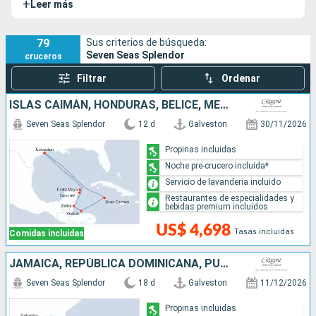
+
Leer más
todas con balcones privados que te ofrecen una vista
inigualable al océano. Los interiores están decorados con
prestigiosas obras de arte, incluyendo originales de Picasso
79
Sus criterios de búsqueda:
Seven Seas Splendor
cruceros
y Miró, que añaden un toque artístico. Con 7 cubiertas
accesibles para ti y una tripulación atenta de 540
Filtrar
Ordenar
miembros, cada detalle está diseñado para brindarte una
ISLAS CAIMÁN, HONDURAS, BELICE, MÉXICO, ESTADOS UNIDOS
comodidad excepcional y una experiencia sin igual. El Seven
Seas Grandeur cuenta con dos buques gemelos, el
Seven
Seven Seas Splendor
12 d
Galveston
30/11/2026
Seas Explorer
y el
Seven Seas Splendor
.
Propinas incluidas
Noche pre-crucero incluida*
Servicio de lavanderia incluido
Restaurantes de especialidades y
bebidas premium incluidos
US$ 4,698
Tasas incluidas
Comidas incluidas
JAMAICA, REPÚBLICA DOMINICANA, PUERTO RICO, SAN VINCENT Y LAS GRANADINAS, SAN MARTÍN, FRANCIA, ISLAS CAIMÁN, ESTADOS UNIDOS
Seven Seas Splendor
18 d
Galveston
11/12/2026
Propinas incluidas