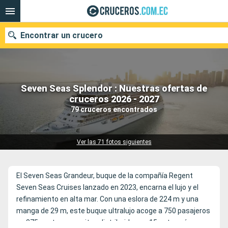
Encontrar un crucero
Seven Seas Splendor : Nuestras ofertas de
Nuestros destinos
cruceros 2026 - 2027
79 cruceros encontrados
Fecha de salida
Puertos
Compañías
Ver las 71 fotos siguientes
Buscar
El Seven Seas Grandeur, buque de la compañía Regent
Seven Seas Cruises lanzado en 2023, encarna el lujo y el
refinamiento en alta mar. Con una eslora de 224 m y una
manga de 29 m, este buque ultralujo acoge a 750 pasajeros
en 375 suntuosas suites distribuidas en 15 categorías,