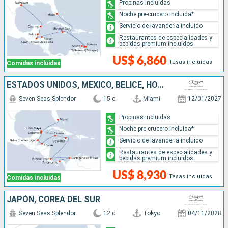
Propinas incluidas
Noche pre-crucero incluida*
Servicio de lavanderia incluido
Restaurantes de especialidades y
bebidas premium incluidos
US$ 6,860
Tasas incluidas
Comidas incluidas
ESTADOS UNIDOS, MÉXICO, BELICE, HONDURAS, ISLAS CAIMÁN, JAMAICA, COSTA RICA, COLOMBIA, PANAMÁ
Seven Seas Splendor
15 d
Miami
12/01/2027
Propinas incluidas
Noche pre-crucero incluida*
Servicio de lavanderia incluido
Restaurantes de especialidades y
bebidas premium incluidos
US$ 8,930
Tasas incluidas
Comidas incluidas
JAPÓN, COREA DEL SUR
Seven Seas Splendor
12 d
Tokyo
04/11/2028