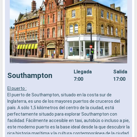
Llegada
Salida
Southampton
7:00
17:00
El puerto :
L
El puerto de Southampton, situado en la costa sur de
a
Inglaterra, es uno de los mayores puertos de cruceros del
b
país. A sólo 1,5 kilómetros del centro de la ciudad, está
s
perfectamente situado para explorar Southampton con
e
facilidad. Fácilmente accesible en taxi, autobús o incluso a pie,
este moderno puerto es la base ideal desde la que descubrir la
rica historia marítima y la cultura contemporánea de la ciudad.