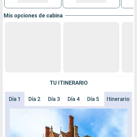
Mis opciones de cabina
TU ITINERARIO
Día 1
Día 2
Día 3
Día 4
Día 5
Día 6
Itinerario
Día 