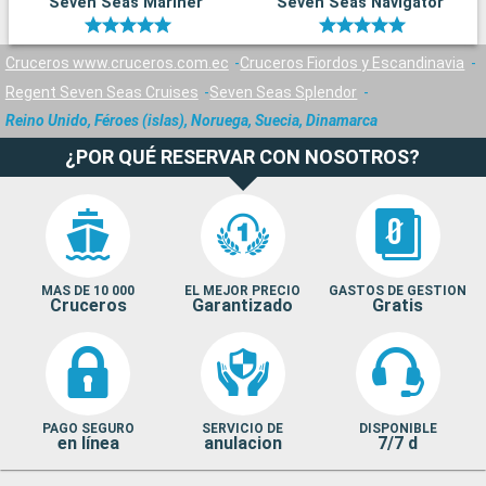
Seven Seas Mariner
Seven Seas Navigator
Cruceros www.cruceros.com.ec
Cruceros Fiordos y Escandinavia
Regent Seven Seas Cruises
Seven Seas Splendor
Reino Unido, Féroes (islas), Noruega, Suecia, Dinamarca
¿POR QUÉ RESERVAR CON NOSOTROS?
MAS DE 10 000
EL MEJOR PRECIO
GASTOS DE GESTION
Cruceros
Garantizado
Gratis
PAGO SEGURO
SERVICIO DE
DISPONIBLE
en línea
anulacion
7/7 d