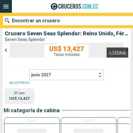
Encontrar un crucero
Crucero Seven Seas Splendor: Reino Unido, Féroes (islas), Noruega, Suecia, Dinamarca salida desde Southampton
Seven Seas Splendor
US$ 13,427
+ 74 fotos
Nuestros destinos
Tasas incluidas
Fecha de salida
junio 2027
Puertos
Compañías
MEJOR PRECIO
27 Jun
Buscar
US$ 13,427
Mi categoría de cabina