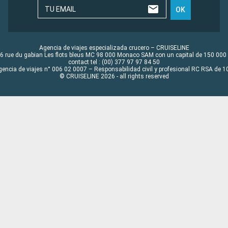
TU EMAIL
OK
Agencia de viajes especializada crucero – CRUISELINE
6 rue du gabian Les flots bleus MC 98 000 Monaco SAM con un capital de 150 000
contact tel : (00) 377 97 97 84 50
gencia de viajes n° 006 02 0007 – Responsabilidad civil y profesional RC RSA de
© CRUISELINE 2026 - all rights reserved