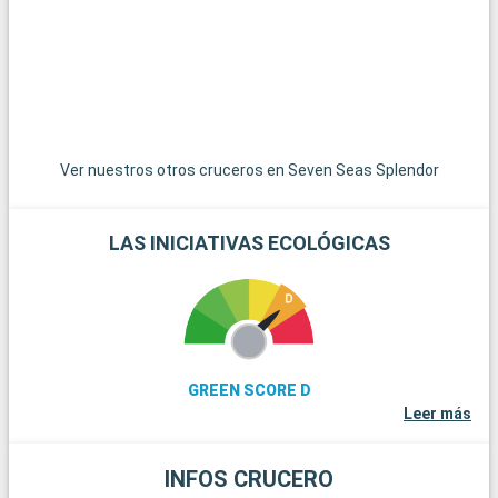
ponis en libertad. La histórica ciudad de Winchester, con su
imponente catedral y sus edificios antiguos, es una
gratificante excursión de un día. Para los amantes de la vela,
la isla de Wight, accesible en ferry, ofrece hermosas playas y
famosas regatas. Por último, los aficionados a la historia
pueden explorar los restos de Stonehenge, a menos de una
hora en coche.
Ver nuestros otros cruceros en Seven Seas Splendor
LAS INICIATIVAS ECOLÓGICAS
GREEN SCORE D
Leer más
INFOS CRUCERO