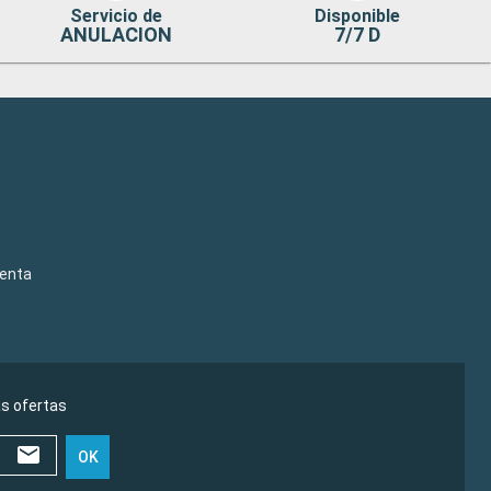
Servicio de
Disponible
ANULACION
7/7 D
venta
as ofertas
OK