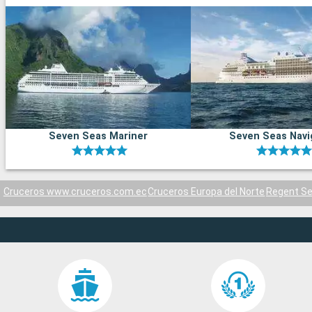
Seven Seas Mariner
Seven Seas Navi
Cruceros www.cruceros.com.ec
Cruceros Europa del Norte
Regent Se