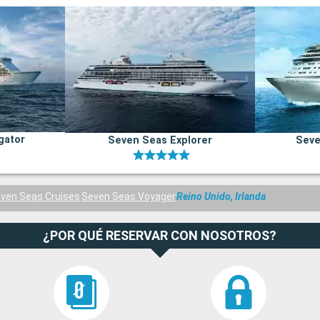
gator
Seven Seas Explorer
Seve
ven Seas Cruises
Seven Seas Voyager
Reino Unido, Irlanda
¿POR QUÉ RESERVAR CON NOSOTROS?