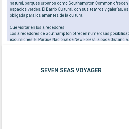
natural, parques urbanos como Southampton Common ofrecen 
espacios verdes. El Barrio Cultural, con sus teatros y galerías, es
obligada para los amantes de la cultura.
Qué visitar en los alrededores
Los alrededores de Southampton ofrecen numerosas posibilida
excursiones. El Parque Nacional de New Forest, a poca distancia,
para senderistas y amantes de la naturaleza, con sus paisajes 
sus ponis en libertad. La histórica ciudad de Winchester, con su
catedral y sus edificios antiguos, es una gratificante excursión d
los amantes de la vela, la isla de Wight, accesible en ferry, ofre
SEVEN SEAS VOYAGER
playas y famosas regatas. Por último, los aficionados a la histor
explorar los restos de Stonehenge, a menos de una hora en coc