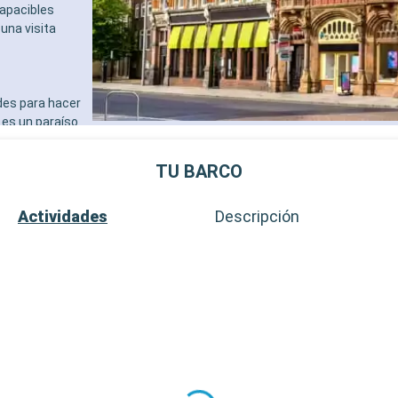
apacibles
 una visita
des para hacer
 es un paraíso
de páramos y
 imponente
TU BARCO
e un día. Para
ce hermosas
Actividades
Descripción
ia pueden
he.