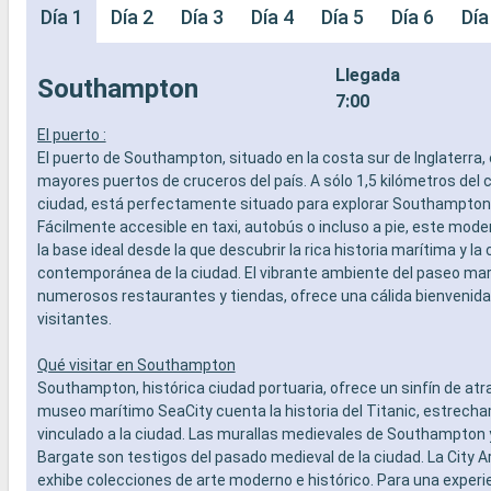
Día 1
Día 2
Día 3
Día 4
Día 5
Día 6
Día
Llegada
Southampton
7:00
El puerto :
El puerto de Southampton, situado en la costa sur de Inglaterra, 
mayores puertos de cruceros del país. A sólo 1,5 kilómetros del c
ciudad, está perfectamente situado para explorar Southampton 
Fácilmente accesible en taxi, autobús o incluso a pie, este mode
la base ideal desde la que descubrir la rica historia marítima y la 
contemporánea de la ciudad. El vibrante ambiente del paseo mar
numerosos restaurantes y tiendas, ofrece una cálida bienvenida 
visitantes.
Qué visitar en Southampton
Southampton, histórica ciudad portuaria, ofrece un sinfín de atr
museo marítimo SeaCity cuenta la historia del Titanic, estrech
vinculado a la ciudad. Las murallas medievales de Southampton y
Bargate son testigos del pasado medieval de la ciudad. La City Ar
exhibe colecciones de arte moderno e histórico. Para una exper