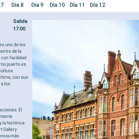
 7
Día 8
Día 9
Día 10
Día 11
Día 12
Salida
17:00
es uno de los
entro de la
con facilidad.
rno puerto es
cultura
ítimo, con sus
a los
acciones. El
amente
 la histórica
t Gallery
iencia más