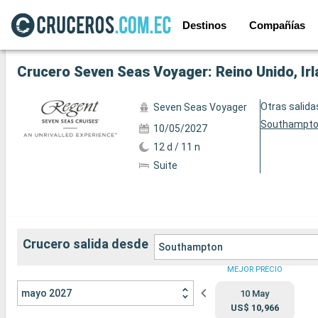
Destinos
Compañías
Ver las 57 fotos siguientes
Crucero Seven Seas Voyager: Reino Unido, Ir
Otras salida
Seven Seas Voyager
Southampt
10/05/2027
12 d / 11 n
Suite
Crucero salida desde
Southampton
MEJOR PRECIO
mayo 2027
10 May
US$ 10,966