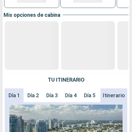
Mis opciones de cabina
TU ITINERARIO
Día 1
Día 2
Día 3
Día 4
Día 5
Día 6
Itinerario
Día 