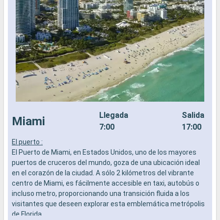
Llegada
Salida
Miami
7:00
17:00
El puerto :
L
El Puerto de Miami, en Estados Unidos, uno de los mayores
a
puertos de cruceros del mundo, goza de una ubicación ideal
b
en el corazón de la ciudad. A sólo 2 kilómetros del vibrante
s
centro de Miami, es fácilmente accesible en taxi, autobús o
e
incluso metro, proporcionando una transición fluida a los
visitantes que deseen explorar esta emblemática metrópolis
de Florida.