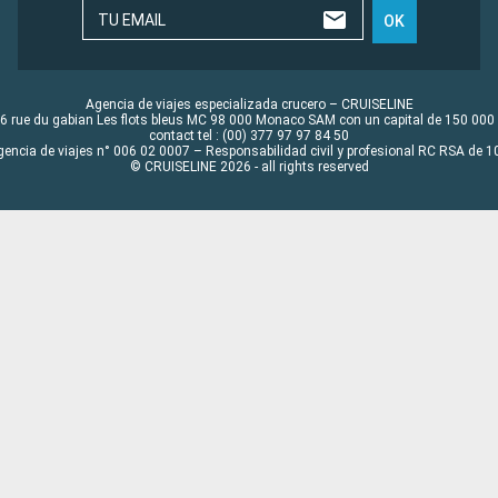
TU EMAIL
OK
Agencia de viajes especializada crucero – CRUISELINE
6 rue du gabian Les flots bleus MC 98 000 Monaco SAM con un capital de 150 000
contact tel : (00) 377 97 97 84 50
gencia de viajes n° 006 02 0007 – Responsabilidad civil y profesional RC RSA de
© CRUISELINE 2026 - all rights reserved