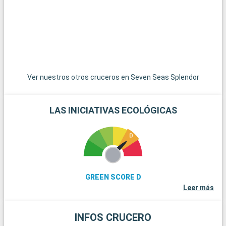
del submarinismo, los arrecifes de coral de Cayo Largo
ofrecen una experiencia submarina extraordinaria. Estos
destinos alrededor de Miami revelan la belleza natural y la
diversidad cultural de la región.
Ver nuestros otros cruceros en Seven Seas Splendor
LAS INICIATIVAS ECOLÓGICAS
GREEN SCORE D
Leer más
INFOS CRUCERO