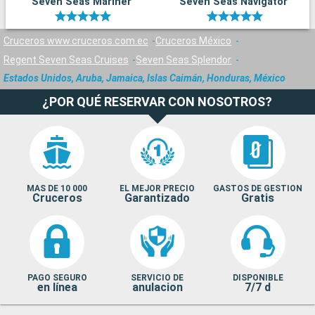
Seven Seas Mariner
Seven Seas Navigator
Cruceros www.cruceros.com.ec
Cruceros México
Regent Seven Seas Cruises
Seven Seas Splendor
Estados Unidos, Aruba, Jamaica, Islas Caimán, Honduras, México
¿POR QUÉ RESERVAR CON NOSOTROS?
MAS DE 10 000
EL MEJOR PRECIO
GASTOS DE GESTION
Cruceros
Garantizado
Gratis
PAGO SEGURO
SERVICIO DE
DISPONIBLE
en línea
anulacion
7/7 d