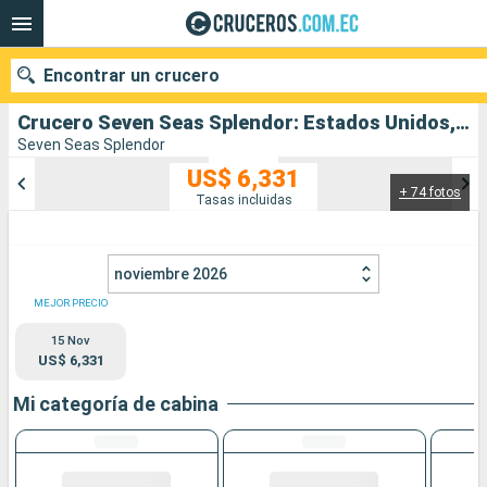
Encontrar un crucero
Crucero Seven Seas Splendor: Estados Unidos, Aruba, Jamaica, Islas Caimán, Honduras, México salida desde Miami
Seven Seas Splendor
US$ 6,331
+ 74 fotos
Nuestros destinos
Tasas incluidas
Fecha de salida
noviembre 2026
Puertos
Compañías
MEJOR PRECIO
15 Nov
Buscar
US$ 6,331
Mi categoría de cabina