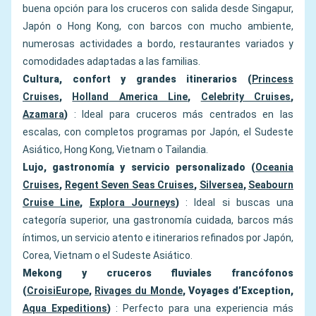
buena opción para los cruceros con salida desde Singapur,
Japón o Hong Kong, con barcos con mucho ambiente,
numerosas actividades a bordo, restaurantes variados y
comodidades adaptadas a las familias.
Cultura, confort y grandes itinerarios (
Princess
Cruises
,
Holland America Line
,
Celebrity Cruises
,
Azamara
)
: Ideal para cruceros más centrados en las
escalas, con completos programas por Japón, el Sudeste
Asiático, Hong Kong, Vietnam o Tailandia.
Lujo, gastronomía y servicio personalizado (
Oceania
Cruises
,
Regent Seven Seas Cruises
,
Silversea
,
Seabourn
Cruise Line
,
Explora Journeys
)
: Ideal si buscas una
categoría superior, una gastronomía cuidada, barcos más
íntimos, un servicio atento e itinerarios refinados por Japón,
Corea, Vietnam o el Sudeste Asiático.
Mekong y cruceros fluviales francófonos
(
CroisiEurope
,
Rivages du Monde
, Voyages d’Exception,
Aqua Expeditions
)
: Perfecto para una experiencia más