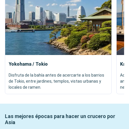
Yokohama / Tokio
Kag
Disfruta de la bahía antes de acercarte a los barrios
Admi
de Tokio, entre jardines, templos, vistas urbanas y
ante
locales de ramen.
negr
Las mejores épocas para hacer un crucero por
Asia