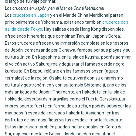
lo largo de tu viaje por mar.
Los cruceros en Japón y en el Mar de China Meridional
Los
cruceros en Japón
y en el Mar de China Meridional parten
principalmente de Yokohama, existiendo también
cruceros con
salida desde Tokyo
. Hay salidas desde Hong Kong disponibles,
ofreciendo itinerarios que combinan Taiwán, Japón y Corea.
Estos cruceros ofrecen una inmersión completa en los tesoros
de Japón, comenzando por Okinawa, famosa por sus playas y su
cultura única. En Kagoshima, en la isla de Kyushu, podrás admirar
el volcán activo Sakurajima y degustar el famoso cerdo negro
kurobuta. En Beppu, relájate en los famosos onsen (aguas
termales) de la región. Osaka te cautivará con su dinamismo
cultural y gastronómico y con su templo Shitenno-ji, uno de los
más antiguos de Japón. Finalmente, en Hakodate, en la isla de
Hokkaido, descubrirás maravillas como el Fuerte Goryokaku, un
impresionante fuerte en forma de estrella, y podrás saborear los
mariscos frescos del mercado Hakodate Asaichi, mientras
disfrutas de las magníficas vistas desde el monte Hakodate.
Estos itinerarios también pueden incluir escalas en Corea del
Sur, especialmente en Busan, donde puedes descubrir el