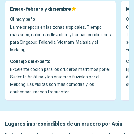
Enero-febrero y diciembre
Ma
Clima y baño
Cli
La mejor época en las zonas tropicales. Tiempo
Cli
más seco, calor más llevadero y buenas condiciones
Temp
para Singapur, Tailandia, Vietnam, Malasia y el
segú
Mekong.
visi
Consejo del experto
Con
Excelente opción para los cruceros marítimos por el
Époc
Sudeste Asiático y los cruceros fluviales por el
dem
Mekong. Las visitas son más cómodas y los
dura
chubascos, menos frecuentes.
Lugares imprescindibles de un crucero por Asia