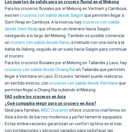
Los puertos de salida para un crucero fluvial en el Mekong
Para los cruceros fluviales por el Mekong en Vietnam y Camboya,
existen
cruceros con salida desde Saigón
que permiten llegar a
Siem Reap en Camboya. A la inversa, hay
cruceros con salida
desde Siem Reap
que ofrecen un itinerario hacia Saigón
navegando a lo largo del Mekong. También es posible comenzar
un
crucero con salida desde Hanoi
, a menudo con una visita a la
bahía de Halong, seguido de un vuelo hacia Saigón para continuar
el crucero.
Para los cruceros fluviales por el Mekong en Tailandia y Laos, hay
cruceros con salida desde Chiang Rai
en Tailandia que permiten
llegar a Vientiane en Laos. El crucero también puede realizarse
en sentido inverso, con
cruceros con salida desde Vientiane
que
permiten llegar a Chiang Rai subiendo el Mekong.
FAQ sobre los cruceros en Asia
¿Qué compañía elegir para un crucero en Asia?
Ideal para familias,
MSC Cruceros
ofrece cruceros marítimos en
Asia a bordo de barcos modernos y perfectamente equipados.
Estas embarcaciones garantizan un confort óptimo en el mar,
con instalaciones y servicios variados para satisfacer las