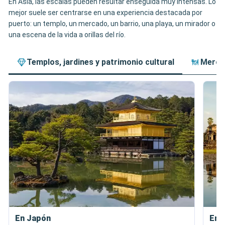
En Asia, las escalas pueden resultar enseguida muy intensas. Lo
mejor suele ser centrarse en una experiencia destacada por
puerto: un templo, un mercado, un barrio, una playa, un mirador o
una escena de la vida a orillas del río.
Templos, jardines y patrimonio cultural
Mercad
En Japón
En 