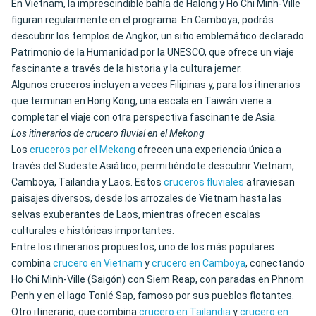
En Vietnam, la imprescindible bahía de Halong y Ho Chi Minh-Ville
figuran regularmente en el programa. En Camboya, podrás
descubrir los templos de Angkor, un sitio emblemático declarado
Patrimonio de la Humanidad por la UNESCO, que ofrece un viaje
fascinante a través de la historia y la cultura jemer.
Algunos cruceros incluyen a veces Filipinas y, para los itinerarios
que terminan en Hong Kong, una escala en Taiwán viene a
completar el viaje con otra perspectiva fascinante de Asia.
Los itinerarios de crucero fluvial en el Mekong
Los
cruceros por el Mekong
ofrecen una experiencia única a
través del Sudeste Asiático, permitiéndote descubrir Vietnam,
Camboya, Tailandia y Laos. Estos
cruceros fluviales
atraviesan
paisajes diversos, desde los arrozales de Vietnam hasta las
selvas exuberantes de Laos, mientras ofrecen escalas
culturales e históricas importantes.
Entre los itinerarios propuestos, uno de los más populares
combina
crucero en Vietnam
y
crucero en Camboya
, conectando
Ho Chi Minh-Ville (Saigón) con Siem Reap, con paradas en Phnom
Penh y en el lago Tonlé Sap, famoso por sus pueblos flotantes.
Otro itinerario, que combina
crucero en Tailandia
y
crucero en