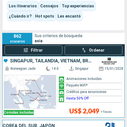
rascacielos, mercados nocturnos, jardines zen, playas
Los itinerarios
Consejos
Top experiencias
tropicales, arrozales, pagodas y una extraordinaria oferta de
cocina callejera.
¿Cuándo ir?
Hot spots
Les encantó
Dependiendo de la zona elegida, la experiencia puede ser muy
urbana, cultural, de playa, fluvial o más contemplativa, con un
ritmo que cambia notablemente entre los grandes itinerarios
862
Sus criterios de búsqueda:
marítimos y los cruceros por el Mekong.
asia
cruceros
Filtrar
Ordenar
SINGAPUR, TAILANDIA, VIETNAM, BRUNEI, MALASIA, FILIPINAS, CHINA
Norwegian Jade
14 d
Singapur
15/01/2028
Animaciones Incluidas
Paquete WiFi*
Créditos para excursiones
Hasta 50% Off
US$ 2,049
+Tasas
Comidas incluidas
COREA DEL SUR, JAPÓN