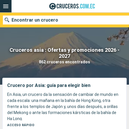
Encontrar un crucero
Cruceros asia : Ofertas y promociones 2026 -
Nuestros destinos
2027
862 cruceros encontrados
Fecha de salida
Puertos
Compañías
Crucero por Asia: guía para elegir bien
Buscar
En Asia, un crucero da la sensación de cambiar de mundo en
cada escala: una mañana en la bahía de Hong Kong, otra
frente a los templos de Japón y, unos días después, a orillas
del Mekong o ante las formaciones kársticas de la bahía de
Ha Long.
El viaje se construye a base de contrastes, entre ciudades de
ACCESO RÁPIDO