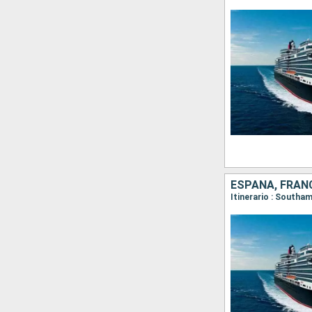
ESPAÑA, FRANC
Itinerario : Southa