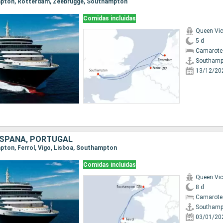
ampton, Rotterdam, Zeebrugge, Southampton
Comidas incluidas
Queen Vic
5 d
Camarote
Southamp
13/12/20
 ESPAÑA, PORTUGAL
mpton, Ferrol, Vigo, Lisboa, Southampton
Comidas incluidas
Queen Vic
8 d
Camarote
Southamp
03/01/20