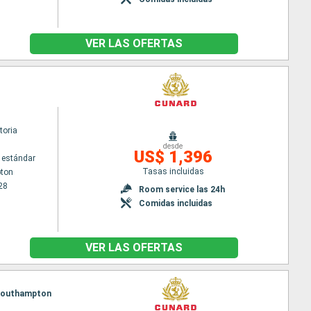
VER LAS OFERTAS
toria
desde
US$ 1,396
 estándar
Tasas incluidas
ton
28
Room service las 24h
Comidas incluidas
VER LAS OFERTAS
, Southampton