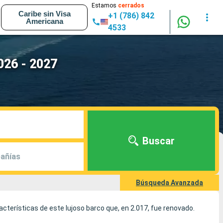
Estamos
cerrados
Caribe sin Visa
+1 (786) 842
Americana
4533
026 - 2027
Buscar
añías
Búsqueda Avanzada
racterísticas de este lujoso barco que, en 2.017, fue renovado.