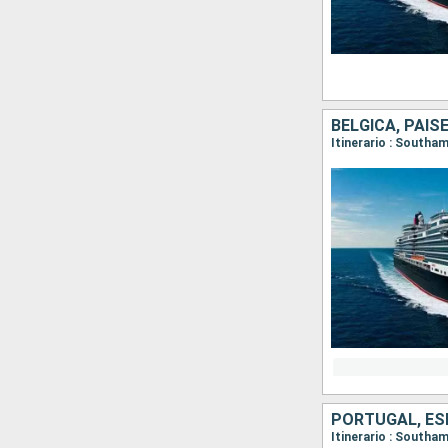
BÉLGICA, PAIS
Itinerario : South
PORTUGAL, ES
Itinerario : Southa