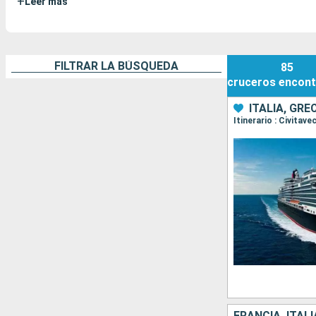
+
Leer más
FILTRAR LA BÚSQUEDA
85
cruceros
encont
ITALIA, GR
FRANCIA, ITALI