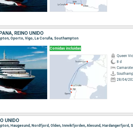
PAÑA, REINO UNIDO
mpton, Oporto, Vigo, La Coruña, Southampton
Comidas incluidas
Queen Vic
8 d
Camarote
Southamp
28/04/20
NO UNIDO
mpton, Haugesund, Nordfjord, Olden, Innvikfjorden, Alesund, Hardangerfjord