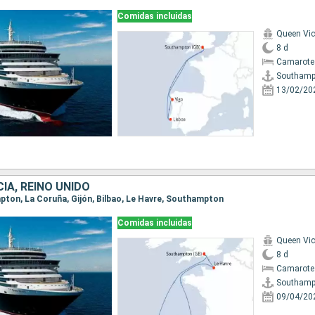
Comidas incluidas
Queen Vic
8 d
Camarote
Southamp
13/02/20
IA, REINO UNIDO
mpton, La Coruña, Gijón, Bilbao, Le Havre, Southampton
Comidas incluidas
Queen Vic
8 d
Camarote
Southamp
09/04/20