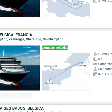
21/09/20
BÉLGICA, FRANCIA
ampton, Zeebrugge, Cherburgo, Southampton
Comidas incluidas
Queen Vic
5 d
Camarote 
Southamp
07/11/20
PAISES BAJOS, BÉLGICA