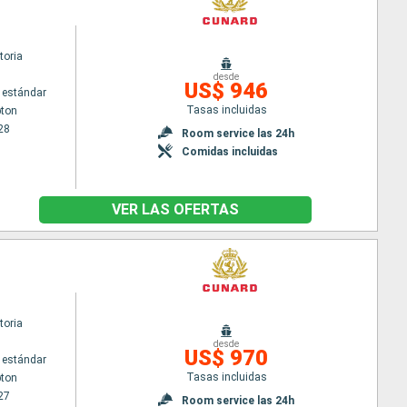
toria
desde
US$ 946
 estándar
Tasas incluidas
ton
28
Room service las 24h
Comidas incluidas
VER LAS OFERTAS
toria
desde
US$ 970
 estándar
Tasas incluidas
ton
27
Room service las 24h