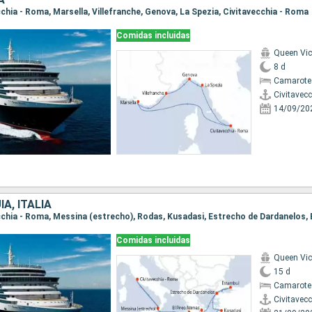
ecchia - Roma, Marsella, Villefranche, Genova, La Spezia, Civitavecchia - Roma
Comidas incluidas
Queen Vic
8 d
Camarote
Civitavec
14/09/20
A, ITALIA
Comidas incluidas
Queen Vic
15 d
Camarote
Civitavec