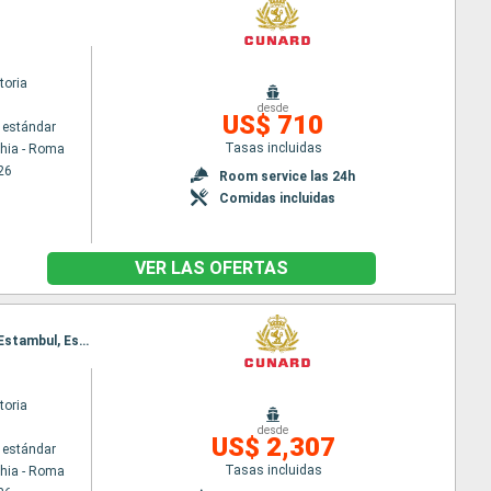
toria
desde
US$ 710
 estándar
Tasas incluidas
chia - Roma
26
Room service las 24h
Comidas incluidas
VER LAS OFERTAS
Itinerario : Civitavecchia - Roma, Messina (estrecho), Rodas, Kusadasi, Estrecho de Dardanelos, Estambul, Estrecho de Dardanelos, El Pireo Atenas, Chania, Katakolon, Messina (estrecho), Civitavecchia - Roma
toria
desde
US$ 2,307
 estándar
Tasas incluidas
chia - Roma