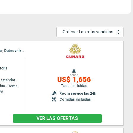
Ordenar Los más vendidos
Itinerario : Civitavecchia - Roma, Messina (estrecho), Kefalonia, Corfú, Kotor, Split, Trieste, Zadar, Dubrovnik, La Valetta, Palma de Mallorca, Barcelona
toria
desde
US$ 1,656
 estándar
Tasas incluidas
chia - Roma
26
Room service las 24h
Comidas incluidas
VER LAS OFERTAS