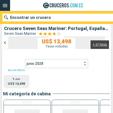
Encontrar un crucero
Crucero Seven Seas Mariner: Portugal, España, Francia, Reino Unido salida desde Lisboa
Seven Seas Mariner
US$ 13,498
+ 37 fotos
Nuestros destinos
Tasas incluidas
Fecha de salida
junio 2028
Puertos
Compañías
MEJOR PRECIO
9 Jun
Buscar
US$ 13,498
Mi categoría de cabina