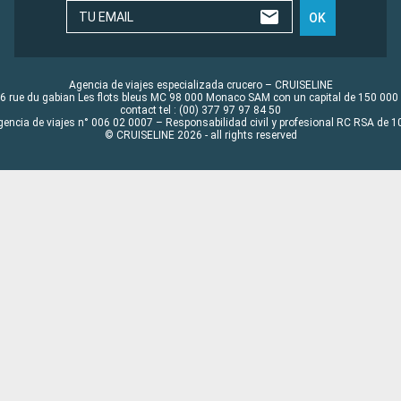
TU EMAIL
OK
Agencia de viajes especializada crucero – CRUISELINE
6 rue du gabian Les flots bleus MC 98 000 Monaco SAM con un capital de 150 000
contact tel : (00) 377 97 97 84 50
gencia de viajes n° 006 02 0007 – Responsabilidad civil y profesional RC RSA de
© CRUISELINE 2026 - all rights reserved