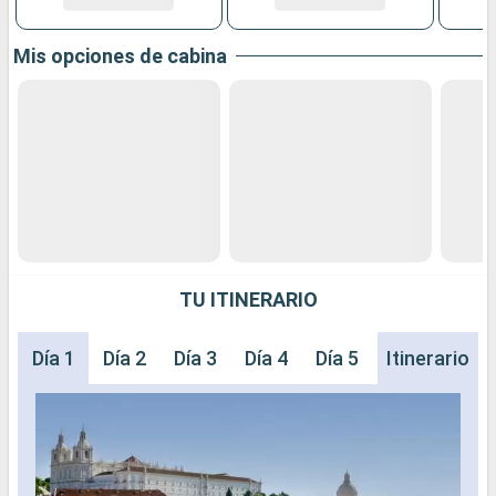
Mis opciones de cabina
TU ITINERARIO
Día 1
Día 2
Día 3
Día 4
Día 5
Día 6
Itinerario
Día 