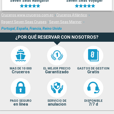
Seven Seas Navigator
Seven Seas Voyager
Cruceros www.cruceros.com.ec
Cruceros Atlántico
Regent Seven Seas Cruises
Seven Seas Mariner
Portugal, España, Francia, Reino Unido
¿POR QUÉ RESERVAR CON NOSOTROS?
MAS DE 10 000
EL MEJOR PRECIO
GASTOS DE GESTION
Cruceros
Garantizado
Gratis
PAGO SEGURO
SERVICIO DE
DISPONIBLE
en línea
anulacion
7/7 d