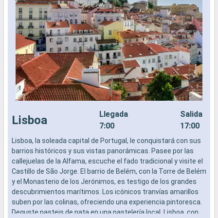
Llegada
Salida
Lisboa
7:00
17:00
Lisboa, la soleada capital de Portugal, le conquistará con sus
E
barrios históricos y sus vistas panorámicas. Pasee por las
E
callejuelas de la Alfama, escuche el fado tradicional y visite el
n
Castillo de São Jorge. El barrio de Belém, con la Torre de Belém
c
y el Monasterio de los Jerónimos, es testigo de los grandes
m
descubrimientos marítimos. Los icónicos tranvías amarillos
O
suben por las colinas, ofreciendo una experiencia pintoresca.
Deguste pasteis de nata en una pastelería local. Lisboa, con
¿