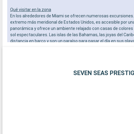
Qué visitar en la zona
En los alrededores de Miami se ofrecen numerosas excursiones. 
extremo más meridional de Estados Unidos, es accesible por un
panorámica y ofrece un ambiente relajado con casas de colores
sol espectaculares. Las islas de las Bahamas, las joyas del Carib
distancia en barco y son un paraíso para pasar el día en sus play
blanca. Para los amantes del submarinismo, los arrecifes de cor
Largo ofrecen una experiencia submarina extraordinaria. Estos 
alrededor de Miami revelan la belleza natural y la diversidad cultur
región.
SEVEN SEAS PRESTI