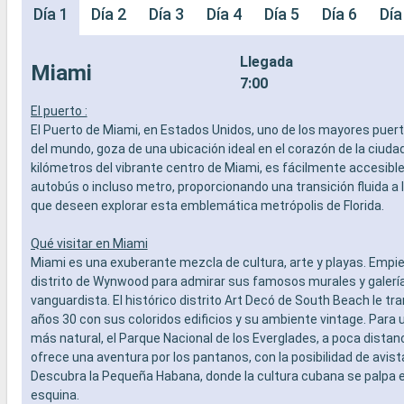
Día 1
Día 2
Día 3
Día 4
Día 5
Día 6
Día
Llegada
Miami
7:00
El puerto :
El Puerto de Miami, en Estados Unidos, uno de los mayores puer
del mundo, goza de una ubicación ideal en el corazón de la ciudad
kilómetros del vibrante centro de Miami, es fácilmente accesible 
autobús o incluso metro, proporcionando una transición fluida a 
que deseen explorar esta emblemática metrópolis de Florida.
Qué visitar en Miami
Miami es una exuberante mezcla de cultura, arte y playas. Empie
distrito de Wynwood para admirar sus famosos murales y galería
vanguardista. El histórico distrito Art Decó de South Beach le tr
años 30 con sus coloridos edificios y su ambiente vintage. Para 
más natural, el Parque Nacional de los Everglades, a poca distan
ofrece una aventura por los pantanos, con la posibilidad de avis
Descubra la Pequeña Habana, donde la cultura cubana se palpa 
esquina.