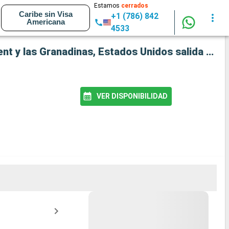
Estamos
cerrados
Caribe sin Visa
+1 (786) 842
Americana
4533
Crucero Seven Seas Prestige: República Dominicana, Puerto Rico, Francia, Dominica, San Vincent y las Granadinas, Estados Unidos salida desde Miami
VER DISPONIBILIDAD