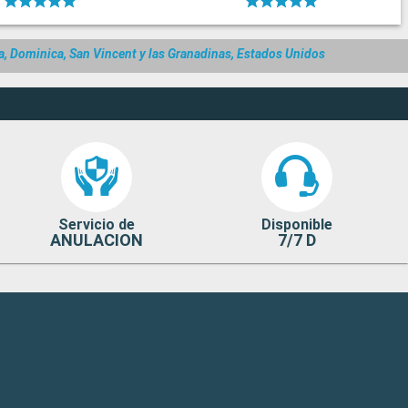
a, Dominica, San Vincent y las Granadinas, Estados Unidos
Servicio de
Disponible
ANULACION
7/7 D