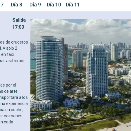
 7
Día 8
Día 9
Día 10
Día 11
Salida
17:00
tos de cruceros
. A sólo 2
en taxi,
los visitantes
ce por el
s de arte
ansportará a los
una experiencia
cia en coche,
tar caimanes.
en cada