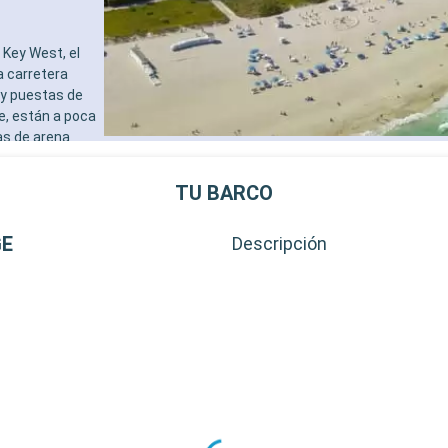
Key West, el
a carretera
 y puestas de
e, están a poca
as de arena
al de Cayo
destinos
TU BARCO
al de la
GE
Descripción