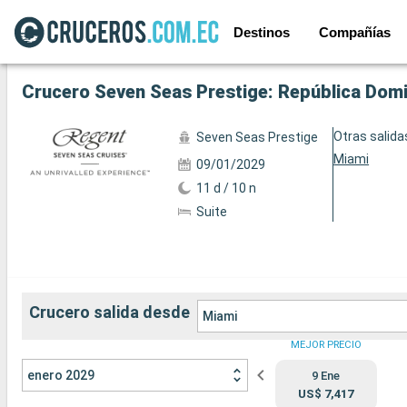
Destinos
Compañías
Ver las 45 fotos siguientes
Otras salida
Seven Seas Prestige
Miami
09/01/2029
11 d / 10 n
Suite
Crucero salida desde
Miami
MEJOR PRECIO
enero 2029
9 Ene
US$ 7,417