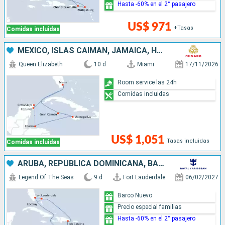
Hasta -60% en el 2° pasajero
US$ 971
+Tasas
Comidas incluidas
MÉXICO, ISLAS CAIMÁN, JAMAICA, HONDURAS, ESTADOS UNIDOS
Queen Elizabeth
10 d
Miami
17/11/2026
Room service las 24h
Comidas incluidas
US$ 1,051
Tasas incluidas
Comidas incluidas
ARUBA, REPÚBLICA DOMINICANA, BAHAMAS, ESTADOS UNIDOS
Legend Of The Seas
9 d
Fort Lauderdale
06/02/2027
Barco Nuevo
Precio especial familias
Hasta -60% en el 2° pasajero