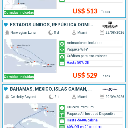
US$ 513
+Tasas
Comidas incluidas
ESTADOS UNIDOS, REPÚBLICA DOMINICANA, BAHAMAS
Norwegian Luna
8 d
Miami
22/08/2026
Animaciones Incluidas
Paquete WiFi*
Créditos para excursiones
Hasta 50% Off
US$ 529
+Tasas
Comidas incluidas
BAHAMAS, MÉXICO, ISLAS CAIMÁN, ESTADOS UNIDOS
Celebrity Beyond
8 d
Miami
20/09/2026
Crucero Premium
Paquete All Included Disponible
Hasta -$600/cabina
60% Off en 2° pasajero