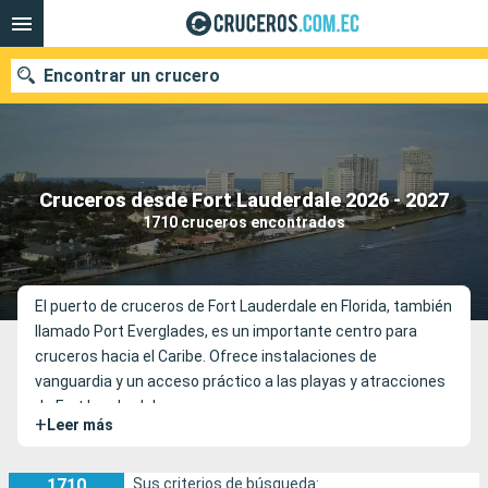
Encontrar un crucero
Nuestros destinos
Cruceros desde Fort Lauderdale 2026 - 2027
1710 cruceros encontrados
Fecha de salida
Puertos
Compañías
El puerto de cruceros de Fort Lauderdale en Florida, también
llamado Port Everglades, es un importante centro para
Buscar
cruceros hacia el Caribe. Ofrece instalaciones de
vanguardia y un acceso práctico a las playas y atracciones
de Fort Lauderdale.
+
Leer más
1710
Sus criterios de búsqueda: