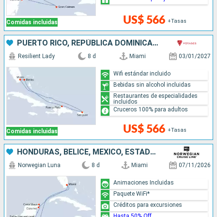
US$ 566
+Tasas
Comidas incluidas
PUERTO RICO, REPÚBLICA DOMINICANA, BAHAMAS, ESTADOS UNIDOS
Resilient Lady
8 d
Miami
03/01/2027
Wifi estándar incluido
Bebidas sin alcohol incluidas
Restaurantes de especialidades
incluidos
Cruceros 100% para adultos
US$ 566
+Tasas
Comidas incluidas
HONDURAS, BELICE, MÉXICO, ESTADOS UNIDOS
Norwegian Luna
8 d
Miami
07/11/2026
Animaciones Incluidas
Paquete WiFi*
Créditos para excursiones
Hasta 50% Off