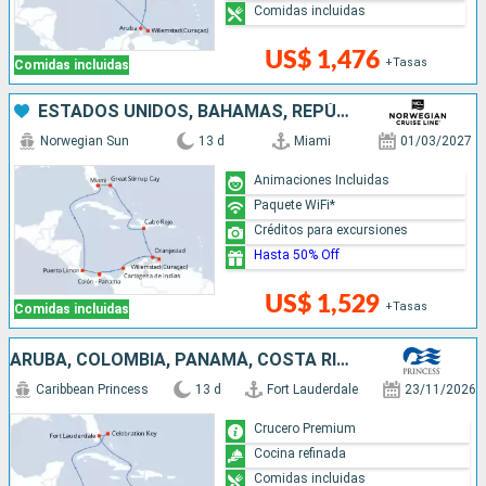
Comidas incluidas
US$ 1,476
+Tasas
Comidas incluidas
ESTADOS UNIDOS, BAHAMAS, REPÚBLICA DOMINICANA, ARUBA, COLOMBIA, PANAMÁ, COSTA RICA
Norwegian Sun
13 d
Miami
01/03/2027
Animaciones Incluidas
Paquete WiFi*
Créditos para excursiones
Hasta 50% Off
US$ 1,529
+Tasas
Comidas incluidas
ARUBA, COLOMBIA, PANAMÁ, COSTA RICA, BAHAMAS, ESTADOS UNIDOS
Caribbean Princess
13 d
Fort Lauderdale
23/11/2026
Crucero Premium
Cocina refinada
Comidas incluidas