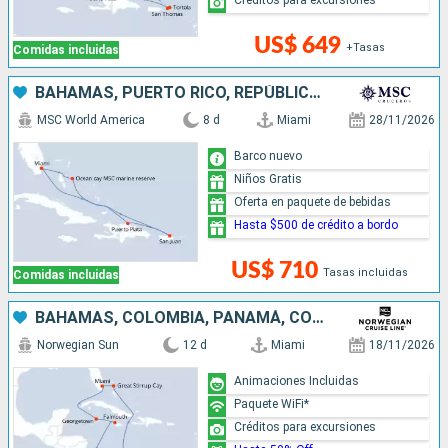
US$ 649
+Tasas
Comidas incluidas
BAHAMAS, PUERTO RICO, REPÚBLICA DOMINICANA, ESTADOS UNIDOS
MSC World America
8 d
Miami
28/11/2026
Barco nuevo
Niños Gratis
Oferta en paquete de bebidas
Hasta $500 de crédito a bordo
US$ 710
Tasas incluidas
Comidas incluidas
BAHAMAS, COLOMBIA, PANAMÁ, COSTA RICA, JAMAICA, ISLAS CAIMÁN, ESTADOS UNIDOS
Norwegian Sun
12 d
Miami
18/11/2026
Animaciones Incluidas
Paquete WiFi*
Créditos para excursiones