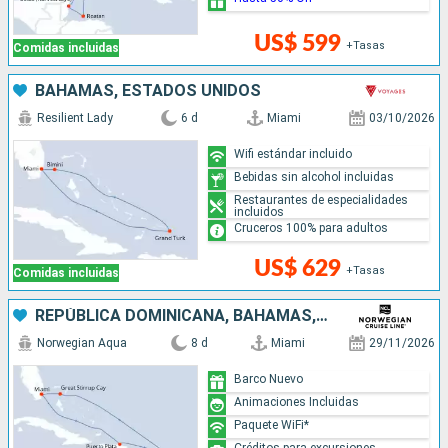
US$ 599
+Tasas
Comidas incluidas
BAHAMAS, ESTADOS UNIDOS
Resilient Lady
6 d
Miami
03/10/2026
Wifi estándar incluido
Bebidas sin alcohol incluidas
Restaurantes de especialidades
incluidos
Cruceros 100% para adultos
US$ 629
+Tasas
Comidas incluidas
REPÚBLICA DOMINICANA, BAHAMAS, ESTADOS UNIDOS
Norwegian Aqua
8 d
Miami
29/11/2026
Barco Nuevo
Animaciones Incluidas
Paquete WiFi*
Créditos para excursiones