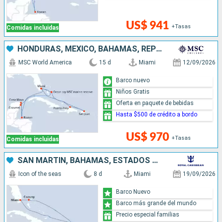
US$ 941
+Tasas
Comidas incluidas
HONDURAS, MÉXICO, BAHAMAS, REPÚBLICA DOMINICANA, PUERTO RICO, ESTADOS UNIDOS
MSC World America
15 d
Miami
12/09/2026
Barco nuevo
Niños Gratis
Oferta en paquete de bebidas
Hasta $500 de crédito a bordo
US$ 970
+Tasas
Comidas incluidas
SAN MARTÍN, BAHAMAS, ESTADOS UNIDOS
Icon of the seas
8 d
Miami
19/09/2026
Barco Nuevo
Barco más grande del mundo
Precio especial familias