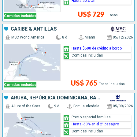
Hasta 50% Off
US$ 729
+Tasas
Comidas incluidas
CARIBE & ANTILLAS
MSC World America
8 d
Miami
05/12/2026
Hasta $500 de crédito a bordo
Comidas incluidas
US$ 765
Tasas incluidas
Comidas incluidas
ARUBA, REPÚBLICA DOMINICANA, BAHAMAS, ESTADOS UNIDOS
Allure of the Seas
9 d
Fort Lauderdale
05/09/2026
Precio especial familias
Hasta -60% en el 2° pasajero
Comidas incluidas