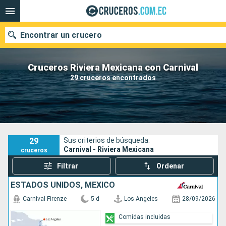
Encontrar un crucero
Cruceros Riviera Mexicana con Carnival
29 cruceros encontrados
Nuestros destinos
Fecha de salida
Puertos
Compañías
29
Sus criterios de búsqueda:
Carnival - Riviera Mexicana
cruceros
Buscar
Filtrar
Ordenar
ESTADOS UNIDOS, MÉXICO
Carnival Firenze
5 d
Los Angeles
28/09/2026
Comidas incluidas