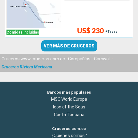
US$ 230
+Tasas
Comidas incluidas
VER MÁS DE CRUCEROS
Cruceros www.cruceros.com.ec
Compañías
Carnival
Cruceros Riviera Mexicana
Barcos más populares
MSC World Europa
Icon of the Seas
Costa Toscana
Cruceros.com.ec
¿Quiénes somos?