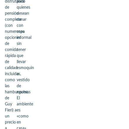
disfrutando
para
de
quienes
pensión
desean
completa
cenar
(con
con
numerosas
ropa
opciones
informal
de
sin
comida
tener
rápida
que
de
llevar
calidad
esmoquin
incluidas,
o
como
vestido
las
de
hamburguesas
noche.
de
El
Guy
ambiente
Fieri) a
es
un
«como
precio
en
a
casa»,