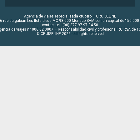
Agencia de viajes especializada crucero – CRUISELINE
6 rue du gabian Les flots bleus MC 98 000 Monaco SAM con un capital de 150 000
contact tel : (00) 377 97 97 84 50
gencia de viajes n° 006 02 0007 – Responsabilidad civil y profesional RC RSA de
© CRUISELINE 2026 - all rights reserved