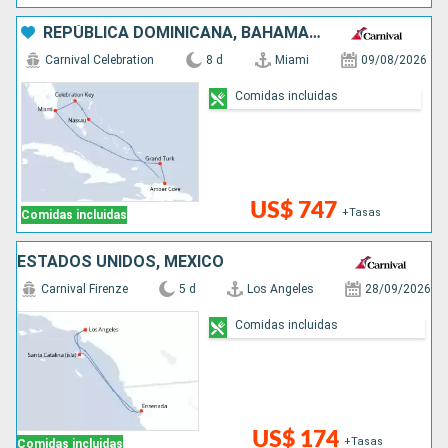
entretenimiento, relajación y un ambiente agradable, donde el 
REPÚBLICA DOMINICANA, BAHAMAS, ESTADOS UNIDOS
lema es simple: disfrutar y divertirse.

Carnival Celebration
8 d
Miami
09/08/2026
Encuentre aquí todos los consejos más populares
Comidas incluidas
US$ 747
+Tasas
Comidas incluidas
ESTADOS UNIDOS, MÉXICO
Carnival Firenze
5 d
Los Angeles
28/09/2026
Comidas incluidas
US$ 174
+Tasas
Comidas incluidas