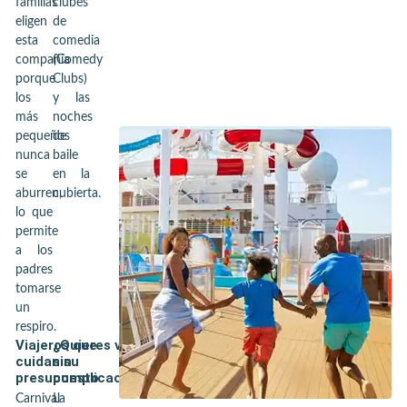
familias
clubes
eligen
de
esta
comedia
compañía
(Comedy
porque
Clubs)
los
y las
más
noches
pequeños
de
nunca
baile
se
en la
aburren,
cubierta.
lo que
permite
a los
padres
tomarse
un
respiro.
Viajeros que
¿Quieres viajar
cuidan su
sin
presupuesto
complicaciones?
Carnival
La