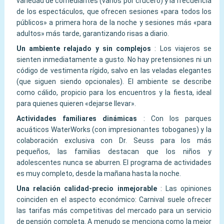
variedad de comediantes (varios por crucero) y la frecuencia
de los espectáculos, que ofrecen sesiones «para todos los
públicos» a primera hora de la noche y sesiones más «para
adultos» más tarde, garantizando risas a diario.
Un ambiente relajado y sin complejos
:
Los viajeros se
sienten inmediatamente a gusto. No hay pretensiones ni un
código de vestimenta rígido, salvo en las veladas elegantes
(que siguen siendo opcionales). El ambiente se describe
como cálido, propicio para los encuentros y la fiesta, ideal
para quienes quieren «dejarse llevar».
Actividades familiares dinámicas
:
Con los parques
acuáticos WaterWorks (con impresionantes toboganes) y la
colaboración exclusiva con Dr. Seuss para los más
pequeños, las familias destacan que los niños y
adolescentes nunca se aburren. El programa de actividades
es muy completo, desde la mañana hasta la noche.
Una relación calidad-precio inmejorable
:
Las opiniones
coinciden en el aspecto económico: Carnival suele ofrecer
las tarifas más competitivas del mercado para un servicio
de pensión completa. A menudo se menciona como la mejor