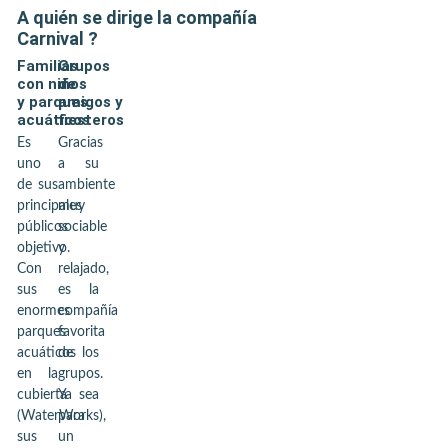
A quién se dirige la compañía
Carnival
?
Familias
Grupos
con niños
de
y parques
amigos y
acuáticos
fiesteros
Es
Gracias
uno
a su
de sus
ambiente
principales
muy
públicos
sociable
objetivo.
y
Con
relajado,
sus
es la
enormes
compañía
parques
favorita
acuáticos
de los
en la
grupos.
cubierta
Ya sea
(WaterWorks),
para
sus
un