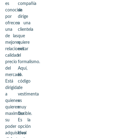
es
compañía
conocida
se
por
dirige
ofrecer
a una
una
clientela
de las
que
mejores
quiere
relaciones
evitar
calidad-
el
precio
formalismo.
del
Aquí,
mercado.
el
Está
código
dirigida
de
a
vestimenta
quienes
es
quieren
muy
maximizar
flexible.
su
Es la
poder
opción
adquisitivo
ideal