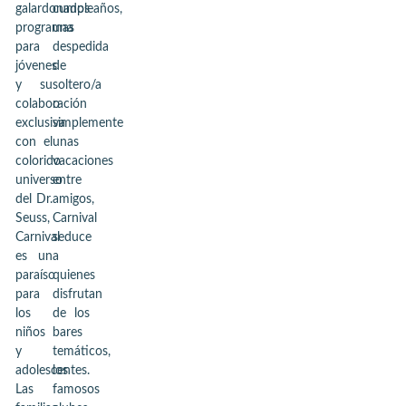
galardonados
cumpleaños,
programas
una
para
despedida
jóvenes
de
y su
soltero/a
colaboración
o
exclusiva
simplemente
con el
unas
colorido
vacaciones
universo
entre
del Dr.
amigos,
Seuss,
Carnival
Carnival
seduce
es un
a
paraíso
quienes
para
disfrutan
los
de los
niños
bares
y
temáticos,
adolescentes.
los
Las
famosos