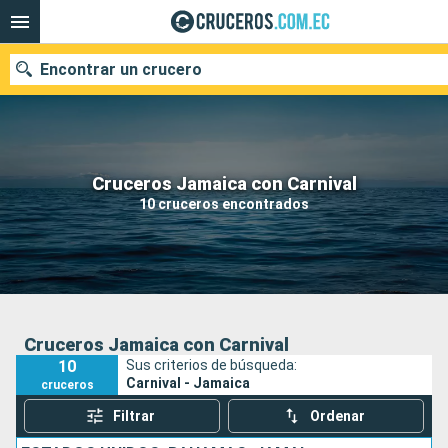
Encontrar un crucero
Nuestros destinos
Cruceros Jamaica con Carnival
10 cruceros encontrados
Fecha de salida
Puertos
Compañías
Buscar
Cruceros Jamaica con Carnival
10
Sus criterios de búsqueda:
Carnival - Jamaica
cruceros
Filtrar
Ordenar