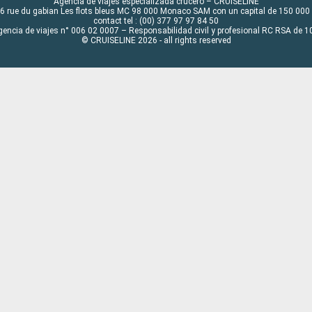
Agencia de viajes especializada crucero – CRUISELINE
6 rue du gabian Les flots bleus MC 98 000 Monaco SAM con un capital de 150 000
contact tel : (00) 377 97 97 84 50
gencia de viajes n° 006 02 0007 – Responsabilidad civil y profesional RC RSA de
© CRUISELINE 2026 - all rights reserved