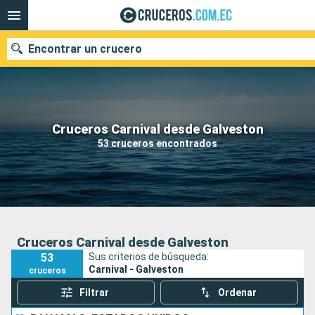
Encontrar un crucero
Nuestros destinos
Cruceros Carnival desde Galveston
53 cruceros encontrados
Fecha de salida
Puertos
Compañías
Buscar
Cruceros Carnival desde Galveston
53
Sus criterios de búsqueda:
Carnival - Galveston
cruceros
Filtrar
Ordenar