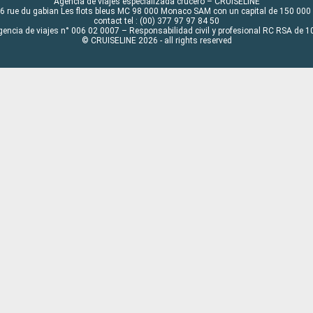
Agencia de viajes especializada crucero – CRUISELINE
6 rue du gabian Les flots bleus MC 98 000 Monaco SAM con un capital de 150 000
contact tel : (00) 377 97 97 84 50
gencia de viajes n° 006 02 0007 – Responsabilidad civil y profesional RC RSA de
© CRUISELINE 2026 - all rights reserved