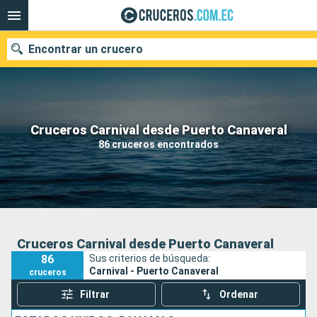
Encontrar un crucero
Nuestros destinos
Cruceros Carnival desde Puerto Canaveral
86 cruceros encontrados
Fecha de salida
Puertos
Compañías
Buscar
Cruceros Carnival desde Puerto Canaveral
86
Sus criterios de búsqueda:
Carnival - Puerto Canaveral
cruceros
Filtrar
Ordenar