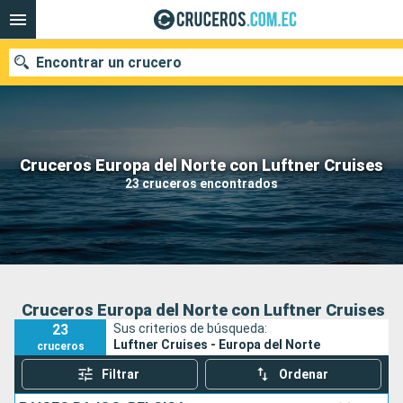
Encontrar un crucero
Nuestros destinos
Cruceros Europa del Norte con Luftner Cruises
23 cruceros encontrados
Fecha de salida
Puertos
Compañías
Buscar
Cruceros Europa del Norte con Luftner Cruises
23
Sus criterios de búsqueda:
Luftner Cruises - Europa del Norte
cruceros
Filtrar
Ordenar