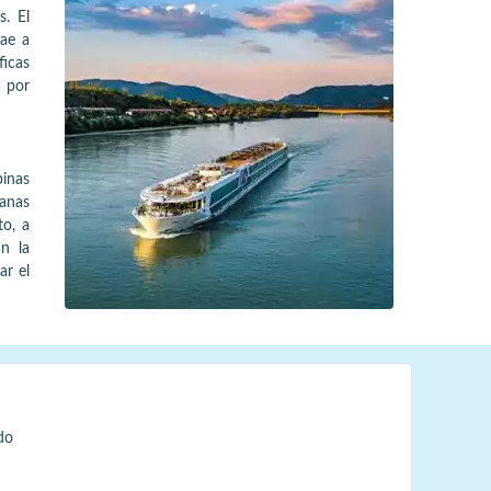
. El
rae a
ficas
a por
inas
anas
to, a
an la
ar el
do