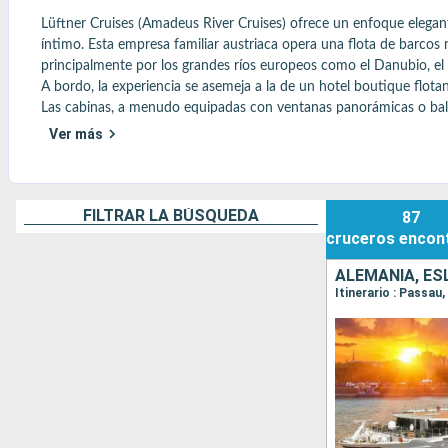
Lüftner Cruises (Amadeus River Cruises) ofrece un enfoque elegant
íntimo. Esta empresa familiar austriaca opera una flota de barco
principalmente por los grandes ríos europeos como el Danubio, el R
A bordo, la experiencia se asemeja a la de un hotel boutique flo
Las cabinas, a menudo equipadas con ventanas panorámicas o balco
La gastronomía es un pilar de la experiencia, con una cocina inspi
Ver más
seleccionados. El servicio, discreto y profesional, refleja el saber h
Lüftner también se distingue por sus ricos itinerarios culturales,
Estrasburgo (encanto alsaciano), a menudo complementadas con ex
Un crucero fluvial elegante y sereno, ideal para los viajeros que bu
FILTRAR LA BÚSQUEDA
87
cruceros
encon
Encuentre aquí todos los consejos más populares
ALEMANIA, ES
Itinerario : Passau