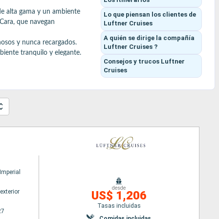
de alta gama y un ambiente 
Lo que piensan los clientes
de
Cara, que navegan 
Luftner Cruises
A quién se dirige la compañía
osos y nunca recargados. 
Luftner Cruises ?
ente tranquilo y elegante.

Consejos y trucos
Luftner
o y acompañada de vinos 
Cruises
anorámicas del Danubio) o 
mperial
desde
exterior
US$ 1,206
Tasas incluidas
27
Comidas incluidas