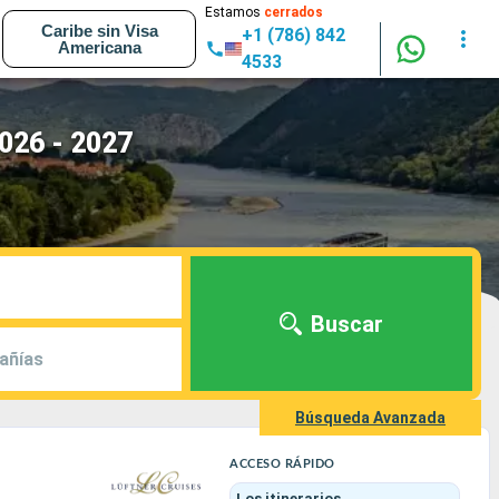
Estamos
cerrados
Caribe sin Visa
+1 (786) 842
Americana
4533
2026 - 2027
Buscar
añías
Búsqueda Avanzada
ACCESO RÁPIDO
Los itinerarios