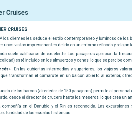
er Cruises
TNER CRUISES
A los clientes les seduce el estilo contemporáneo y luminoso de lo
r unas vistas impresionantes del río en un entorno refinado y relajant
ida suele calificarse de excelente. Los pasajeros aprecian la frescu
calidad) esté incluido en los almuerzos y cenas, lo que se percibe co
ncés»
:
En las cubiertas intermedias y superiores, los viajeros valo
ue transforman el camarote en un balcón abierto al exterior, ofrec
ucido de los barcos (alrededor de 150 pasajeros) permite al personal
ordo, desde el director de crucero hasta los meseros, lo que crea un 
a compañía en el Danubio y el Rin es reconocida. Las excursiones 
rofundidad de las escalas históricas.