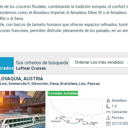
e de los cruceros fluviales, combinando la tradición europea, el confort 
s modernos como el Amadeus Imperial, el Amadeus Silver III o el Amadeus 
in o el Sena.

tante, con barcos de tamaño humano que ofrecen espacios refinados, lumin
nes franceses, permiten disfrutar plenamente de los paisajes, en un ambi
rada en las tradiciones locales y europeas, servida en un entorno cuidad
acer austriaco, con una atención constante a los detalles.

 con escalas emblemáticas como Viena (arquitectura imperial), Budapest (p
cursiones guiadas.

scan comodidad, cultura y una experiencia auténtica a lo largo del río.

Sus criterios de búsqueda:
Ordenar Los más vendidos
trados
Luftner Cruises
LOVAQUIA, AUSTRIA
, Linz, Emmersdorf, Dürnstein, Viena, Bratislava, Linz, Passau
Comidas incluidas
Amadeus I
7 d
Camarote 
Passau
22/12/20