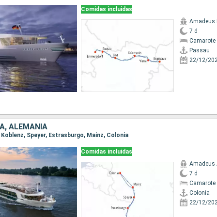
Comidas incluidas
Amadeus 
7 d
Camarote 
Passau
22/12/20
IA, ALEMANIA
a, Koblenz, Speyer, Estrasburgo, Mainz, Colonia
Comidas incluidas
Amadeus 
7 d
Camarote 
Colonia
22/12/20