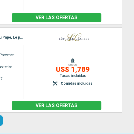
VER LAS OFERTAS
Itinerario : Lyon, Mâcon, Chalon sur saone (Cana)l, Tournus, Lyon, Avignon, Arles, Chateauneuf du Pape, Le pouzin, Tournon, Lyon
Provence
desde
exterior
US$ 1,789
Tasas incluidas
27
Comidas incluidas
VER LAS OFERTAS
S