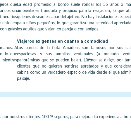
ajeros que
La edad promedio a bordo suele rondar los 55 años o más
óricos sin
ambiente es tranquilo y propicio para la relajación, lo que at
inerarios
quienes desean escapar del ajetreo. No hay instalaciones especí
miento en
para niños pequeños, lo que garantiza una serenidad apreciad
con guías
los adultos que viajan en pareja o con amigos.
Viajeros exigentes en cuanto a comodidad
lómanos. A
Los barcos de la flota Amadeus son famosos por sus cab
o, lo que
espaciosas y sus amplios ventanales (a menudo vent
 mientras
panorámicas que se pueden bajar). Lüftner se dirige, por tan
clientes que no quieren sentirse apretados y que consider
cabina como un verdadero espacio de vida desde el que admir
paisaje.
s por nuestros clientes, 100 % seguros, para mejorar tu experiencia a bor