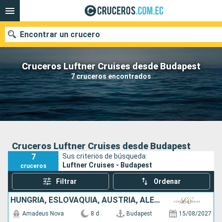
Encontrar un crucero
Cruceros Luftner Cruises desde Budapest
7 cruceros encontrados
Nuestros destinos
Fecha de salida
Puertos
Compañías
Cruceros Luftner Cruises desde Budapest
7
Sus criterios de búsqueda:
Buscar
Luftner Cruises - Budapest
cruceros
Filtrar
Ordenar
HUNGRÍA, ESLOVAQUIA, AUSTRIA, ALEMANIA
Amadeus Nova
8 d
Budapest
15/08/2027