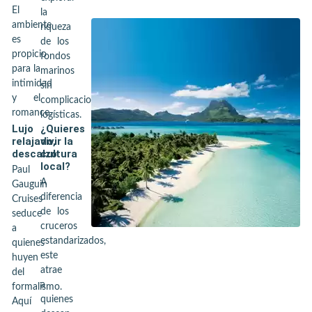
El
la
ambiente
riqueza
es
de los
propicio
fondos
para la
marinos
intimidad
sin
y el
complicaciones
romance.
logísticas.
Lujo
¿Quieres
relajado,
vivir la
descalzo
cultura
local?
Paul
A
Gauguin
diferencia
Cruises
de los
seduce
cruceros
a
estandarizados,
quienes
este
huyen
atrae
del
a
formalismo.
quienes
Aquí