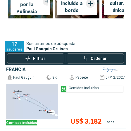
incluido a
cultural
por la
bordo
única
Polinesia
17
Sus criterios de búsqueda:
Paul Gauguin Cruises
cruceros
Filtrar
Ordenar
FRANCIA
Paul Gauguin
8 d
Papeete
04/12/2027
Comidas incluidas
US$ 3,182
+Tasas
Comidas incluidas