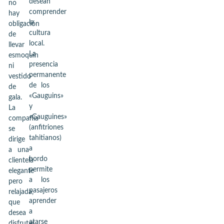
desean
no
comprender
hay
la
obligación
cultura
de
local.
llevar
La
esmoquin
presencia
ni
permanente
vestido
de los
de
«Gauguins»
gala.
y
La
«Gauguines»
compañía
(anfitriones
se
tahitianos)
dirige
a
a una
bordo
clientela
permite
elegante
a los
pero
pasajeros
relajada,
aprender
que
a
desea
atarse
disfrutar