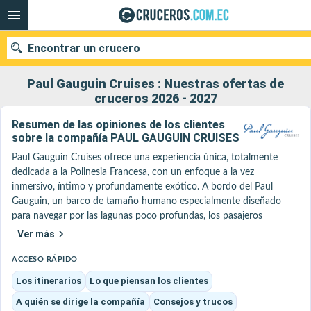
Encontrar un crucero
Paul Gauguin Cruises : Nuestras ofertas de
cruceros 2026 - 2027
Resumen de las opiniones de los clientes
Nuestros destinos
sobre la compañía PAUL GAUGUIN CRUISES
Fecha de salida
Paul Gauguin Cruises ofrece una experiencia única, totalmente 
dedicada a la Polinesia Francesa, con un enfoque a la vez 
inmersivo, íntimo y profundamente exótico. A bordo del Paul 
Puertos
Compañías
Gauguin, un barco de tamaño humano especialmente diseñado 
para navegar por las lagunas poco profundas, los pasajeros 
Buscar
acceden a islas vírgenes y fondeaderos exclusivos, lo más cerca 
Ver más
posible de paisajes paradisíacos. Recientemente renovado (refit), el 
barco ofrece hoy un confort modernizado al tiempo que conserva 
ACCESO RÁPIDO
su atmósfera elegante y acogedora.

Los itinerarios
Lo que piensan los clientes
Integrada en el grupo Ponant, la compañía se beneficia de los 
A quién se dirige la compañía
Consejos y trucos
mismos altos estándares en materia de servicio personalizado y 