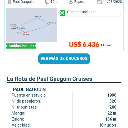
Paul Gauguin
12 d
Papeete
11/03/2028
Comidas incluidas
US$ 6,436
+Tasas
Comidas incluidas
VER MÁS DE CRUCEROS
La flota de Paul Gauguin Cruises
PAUL GAUGUIN
Puesta en servicio:
1998
N° de pasajeros:
320
N° tripunlates:
206
Manga:
22 m
Eslora:
156 m
Velocidad:
18 nudos