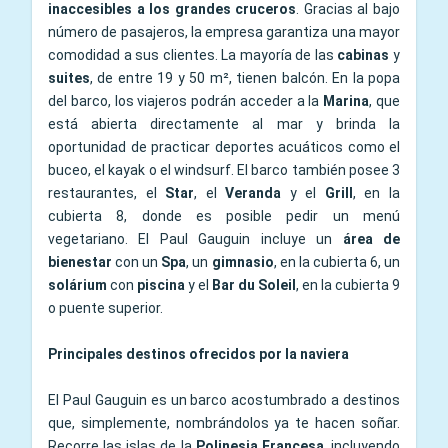
inaccesibles a los grandes cruceros
. Gracias al bajo
número de pasajeros, la empresa garantiza una mayor
comodidad a sus clientes. La mayoría de las
cabinas
y
suites
, de entre 19 y 50 m², tienen balcón. En la popa
del barco, los viajeros podrán acceder a la
Marina
, que
está abierta directamente al mar y brinda la
oportunidad de practicar deportes acuáticos como el
buceo, el kayak o el windsurf. El barco también posee 3
restaurantes, el
Star
, el
Veranda
y el
Grill
, en la
cubierta 8, donde es posible pedir un menú
vegetariano. El Paul Gauguin incluye un
área de
bienestar
con un
Spa
, un
gimnasio
, en la cubierta 6, un
solárium
con
piscina
y el
Bar du Soleil
, en la cubierta 9
o puente superior.
Principales destinos ofrecidos por la naviera
El Paul Gauguin es un barco acostumbrado a destinos
que, simplemente, nombrándolos ya te hacen soñar.
Recorre las islas de la
Polinesia Francesa
, incluyendo