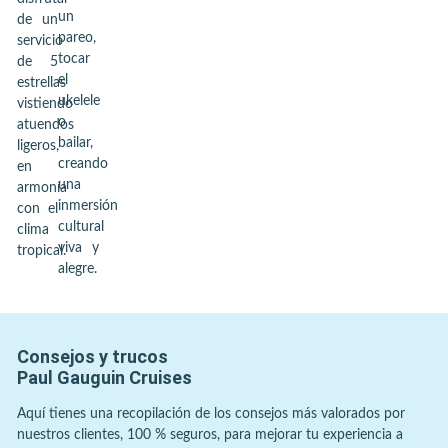
un
de un
pareo,
servicio
tocar
de 5
el
estrellas
ukelele
vistiendo
o
atuendos
bailar,
ligeros,
creando
en
una
armonía
inmersión
con el
cultural
clima
viva y
tropical.
alegre.
Consejos y trucos
Paul Gauguin Cruises
Aquí tienes una recopilación de los consejos más valorados por
nuestros clientes, 100 % seguros, para mejorar tu experiencia a