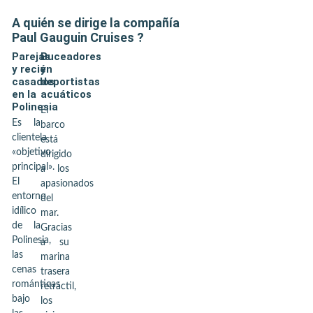
A quién se dirige la compañía
Paul Gauguin Cruises
?
Parejas
Buceadores
y recién
y
casados
deportistas
en la
acuáticos
Polinesia
El
Es la
barco
clientela
está
«objetivo
dirigido
principal».
a los
El
apasionados
entorno
del
idílico
mar.
de la
Gracias
Polinesia,
a su
las
marina
cenas
trasera
románticas
retráctil,
bajo
los