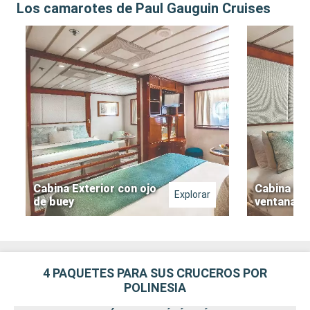
Los camarotes de Paul Gauguin Cruises
Cabina Exterior con ojo
Cabina ext
Explorar
de buey
ventana
4 PAQUETES PARA SUS CRUCEROS POR
POLINESIA