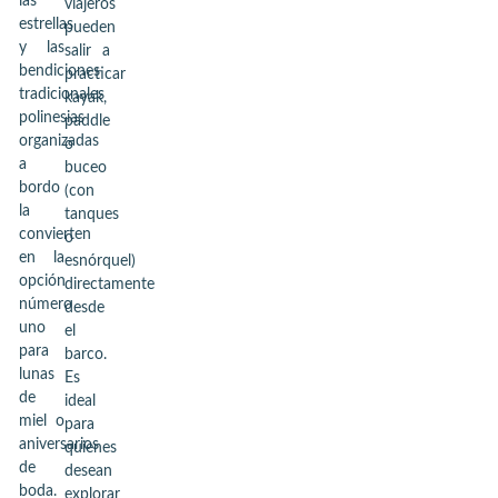
las
viajeros
estrellas
pueden
y las
salir a
bendiciones
practicar
tradicionales
kayak,
polinesias
paddle
organizadas
o
a
buceo
bordo
(con
la
tanques
convierten
o
en la
esnórquel)
opción
directamente
número
desde
uno
el
para
barco.
lunas
Es
de
ideal
miel o
para
aniversarios
quienes
de
desean
boda.
explorar