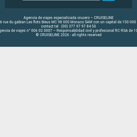
Agencia de viajes especializada crucero – CRUISELINE
6 rue du gabian Les flots bleus MC 98 000 Monaco SAM con un capital de 150 000
contact tel : (00) 377 97 97 84 50
gencia de viajes n° 006 02 0007 – Responsabilidad civil y profesional RC RSA de
© CRUISELINE 2026 - all rights reserved