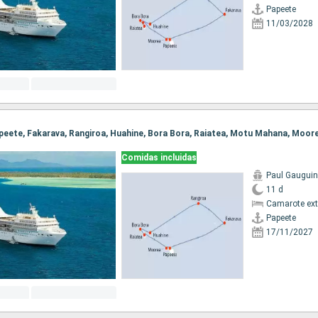
Papeete
11/03/2028
Comidas incluidas
Paul Gauguin
11 d
Camarote ext
Papeete
17/11/2027