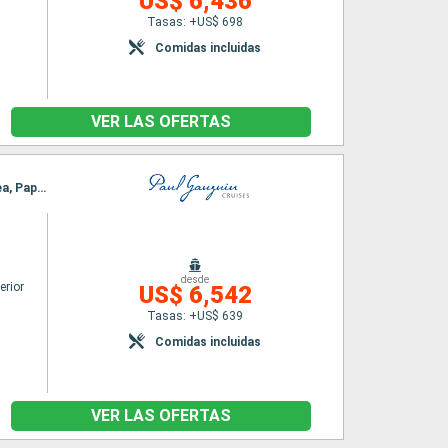
US$ 6,436
Tasas: +US$ 698
Comidas incluidas
VER LAS OFERTAS
Itinerario : Papeete, Fakarava, Rangiroa, Huahine, Bora Bora, Raiatea, Motu Mahana, Moorea, Papeete
desde
erior
US$ 6,542
Tasas: +US$ 639
Comidas incluidas
VER LAS OFERTAS