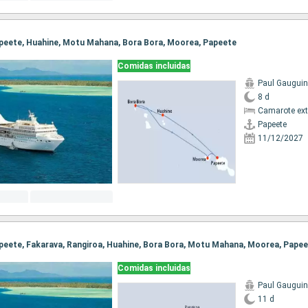
Papeete, Huahine, Motu Mahana, Bora Bora, Moorea, Papeete
Comidas incluidas
Paul Gauguin
8 d
Camarote ext
Papeete
11/12/2027
Papeete, Fakarava, Rangiroa, Huahine, Bora Bora, Motu Mahana, Moorea, Pape
Comidas incluidas
Paul Gauguin
11 d