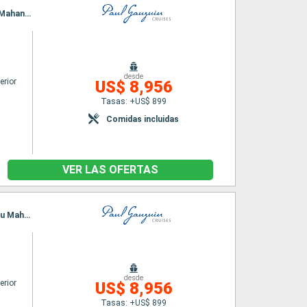
Itinerario : Papeete, Rangiroa, Atuona, Omoa, Ua Pou, Taiohae, Fakarava, Bora Bora, Motu Mahana, Huahine, Moorea, Papeete
desde
erior
US$ 8,956
Tasas: +US$ 899
Comidas incluidas
VER LAS OFERTAS
Itinerario : Papeete, Rangiroa, Atuona, Omoa, Hapatoni, Taiohae, Fakarava, Bora Bora, Motu Mahana, Huahine, Moorea, Papeete
desde
erior
US$ 8,956
Tasas: +US$ 899