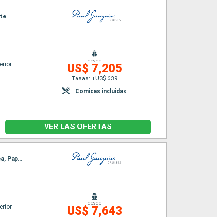
ete
desde
erior
US$ 7,205
Tasas: +US$ 639
Comidas incluidas
VER LAS OFERTAS
Itinerario : Papeete, Huahine, Raiatea, Motu Mahana, Bora Bora, Fakarava, Rangiroa, Moorea, Papeete
desde
erior
US$ 7,643