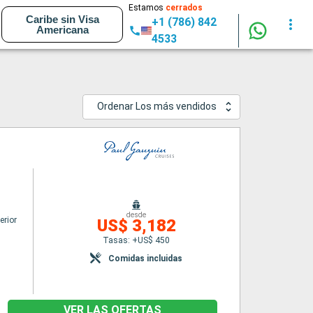
Estamos
cerrados
Caribe sin Visa
+1 (786) 842
Americana
4533
Ordenar Los más vendidos
desde
erior
US$ 3,182
Tasas: +US$ 450
Comidas incluidas
VER LAS OFERTAS