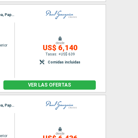
Itinerario : Papeete, Fakarava, Rangiroa, Huahine, Bora Bora, Raiatea, Motu Mahana, Moorea, Papeete
desde
erior
US$ 6,140
Tasas: +US$ 639
Comidas incluidas
VER LAS OFERTAS
Itinerario : Papeete, Fakarava, Rangiroa, Huahine, Bora Bora, Raiatea, Motu Mahana, Moorea, Papeete
desde
erior