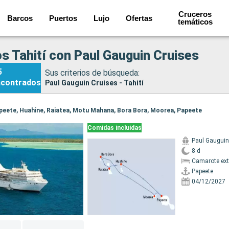
Cruceros
Barcos
Puertos
Lujo
Ofertas
temáticos
s Tahití con Paul Gauguin Cruises
5
Sus criterios de búsqueda:
ncontrados
Paul Gauguin Cruises - Tahití
Papeete, Huahine, Raiatea, Motu Mahana, Bora Bora, Moorea, Papeete
Comidas incluidas
Paul Gauguin
8 d
Camarote ext
Papeete
04/12/2027