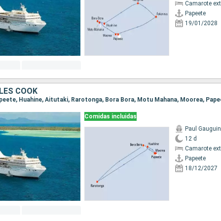
Camarote ext
Papeete
19/01/2028
ILES COOK
Papeete, Huahine, Aitutaki, Rarotonga, Bora Bora, Motu Mahana, Moorea, Pape
Comidas incluidas
Paul Gauguin
12 d
Camarote ext
Papeete
18/12/2027