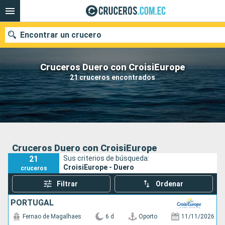
Encontrar un crucero
Cruceros Duero con CroisiEurope
21 cruceros encontrados
Nuestros destinos
Fecha de salida
Puertos
Compañías
Cruceros Duero con CroisiEurope
21
Sus criterios de búsqueda:
Buscar
CroisiEurope - Duero
cruceros
Filtrar
Ordenar
PORTUGAL
Fernao de Magalhaes
6 d
Oporto
11/11/2026