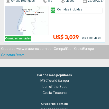
Amalia Rodrigues
8 d
Lisboa
29/05/2027
Comidas incluidas
US$ 3,029
Tasas incluidas
Comidas incluidas
Cruceros www.cruceros.com.ec
Compañías
CroisiEurope
Cruceros Duero
Barcos más populares
MSC World Europa
Icon of the Seas
Costa Toscana
Cruceros.com.ec