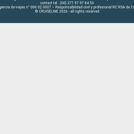
contact tel : (00) 377 97 97 84 50
gencia de viajes n° 006 02 0007 – Responsabilidad civil y profesional RC RSA de
© CRUISELINE 2026 - all rights reserved