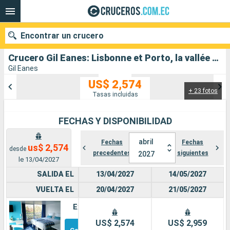
Encontrar un crucero
Crucero Gil Eanes: Lisbonne et Porto, la vallée du Douro salida desde Lisboa
Gil Eanes
US$ 2,574
+ 23 fotos
Nuestros destinos
Tasas incluidas
Fecha de salida
FECHAS Y DISPONIBILIDAD
Puertos
Compañías
abril
Fechas
Fechas
us$ 2,574
desde
precedentes
siguientes
2027
le 13/04/2027
Buscar
SALIDA EL
13/04/2027
14/05/2027
VUELTA EL
20/04/2027
21/05/2027
Exterior
Otros
US$ 2,574
US$ 2,959