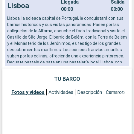
Llegada
Salida
Lisboa
00:00
00:00
Lisboa, la soleada capital de Portugal, le conquistará con sus
L
barrios históricos y sus vistas panorámicas. Pasee por las
b
callejuelas de la Alfama, escuche el fado tradicional y visite el
c
Castillo de São Jorge. El barrio de Belém, con la Torre de Belém
C
y el Monasterio de los Jerónimos, es testigo de los grandes
y
descubrimientos marítimos. Los icónicos tranvías amarillos
d
suben por las colinas, ofreciendo una experiencia pintoresca.
s
Deguste pasteis de nata en una pastelería local. Lisboa, con
D
su combinación de historia, cultura y gastronomía, es un
s
destino europeo imprescindible.
d
TU BARCO
Fotos y videos
Actividades
Descripción
Camarotes