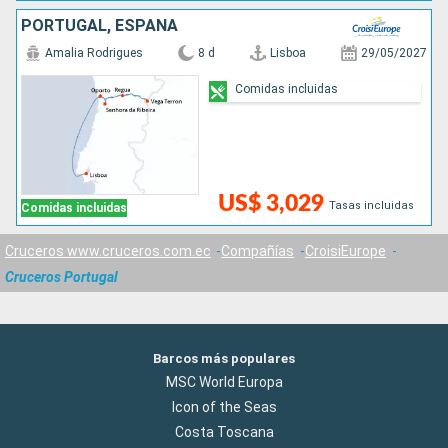
PORTUGAL, ESPAÑA
Amalia Rodrigues
8 d
Lisboa
29/05/2027
Comidas incluidas
US$ 3,029
Tasas incluidas
Comidas incluidas
Cruceros www.cruceros.com.ec
Compañías
CroisiEurope
Cruceros Portugal
Barcos más populares
MSC World Europa
Icon of the Seas
Costa Toscana