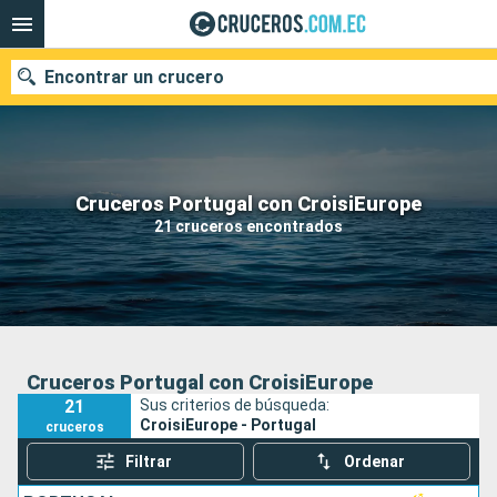
Encontrar un crucero
Nuestros destinos
Cruceros Portugal con CroisiEurope
21 cruceros encontrados
Fecha de salida
Puertos
Compañías
Buscar
Cruceros Portugal con CroisiEurope
21
Sus criterios de búsqueda:
CroisiEurope - Portugal
cruceros
Filtrar
Ordenar