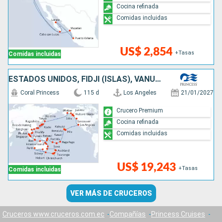
Cocina refinada
Comidas incluidas
US$ 2,854
+Tasas
Comidas incluidas
ESTADOS UNIDOS, FIDJI (ISLAS), VANUATU, PAPÚA NUEVA GUINEA, NUEVA ZELANDA, AUSTRALIA, INDONESIA, SINGAPUR, TAILANDIA, MALASIA, VIETNAM, CHINA, TAIWÁN, JAPÓN, CANADÁ
Coral Princess
115 d
Los Angeles
21/01/2027
Crucero Premium
Cocina refinada
Comidas incluidas
US$ 19,243
+Tasas
Comidas incluidas
VER MÁS DE CRUCEROS
Cruceros www.cruceros.com.ec
Compañías
Princess Cruises