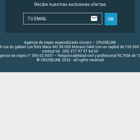
Recibe nuestras exclusivas ofertas
TU EMAIL
OK
Agencia de viajes especializada crucero – CRUISELINE
6 rue du gabian Les flots bleus MC 98 000 Monaco SAM con un capital de 150 000
contact tel : (00) 377 97 97 84 50
gencia de viajes n° 006 02 0007 – Responsabilidad civil y profesional RC RSA de
© CRUISELINE 2026 - all rights reserved