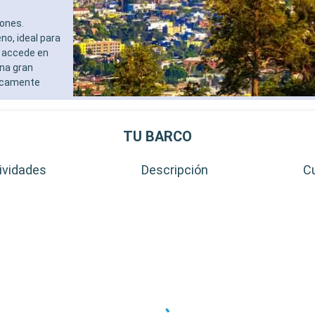
iones.
no, ideal para
se accede en
una gran
ípicamente
TU BARCO
ividades
Descripción
C