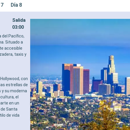
 7
Día 8
Salida
03:00
 del Pacífico,
na. Situado a
nte accesible
adera, taxis y
 Hollywood, con
as estrellas de
as y su moderna
ultura, el
arte en un
s de Santa
ilo de vida