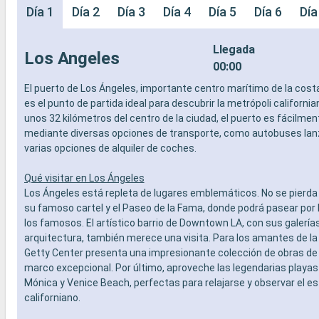
Día 1
Día 2
Día 3
Día 4
Día 5
Día 6
Día
Llegada
Los Angeles
00:00
El puerto de Los Ángeles, importante centro marítimo de la costa
es el punto de partida ideal para descubrir la metrópoli california
unos 32 kilómetros del centro de la ciudad, el puerto es fácilme
mediante diversas opciones de transporte, como autobuses lanz
varias opciones de alquiler de coches.
Qué visitar en Los Ángeles
Los Ángeles está repleta de lugares emblemáticos. No se pierda
su famoso cartel y el Paseo de la Fama, donde podrá pasear por l
los famosos. El artístico barrio de Downtown LA, con sus galerí
arquitectura, también merece una visita. Para los amantes de la c
Getty Center presenta una impresionante colección de obras de 
marco excepcional. Por último, aproveche las legendarias playa
Mónica y Venice Beach, perfectas para relajarse y observar el est
californiano.