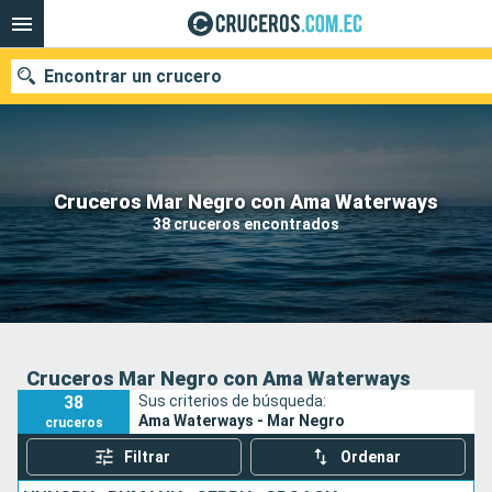
Encontrar un crucero
Nuestros destinos
Cruceros Mar Negro con Ama Waterways
38 cruceros encontrados
Fecha de salida
Puertos
Compañías
Buscar
Cruceros Mar Negro con Ama Waterways
38
Sus criterios de búsqueda:
Ama Waterways - Mar Negro
cruceros
Filtrar
Ordenar