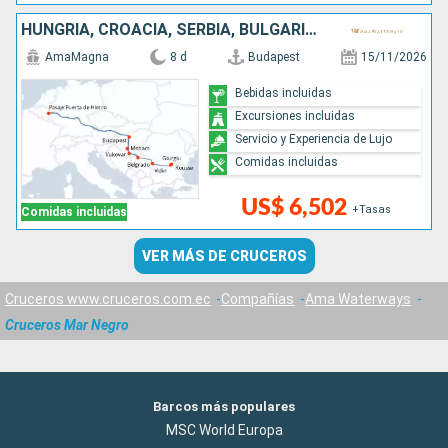
HUNGRÍA, CROACIA, SERBIA, BULGARIA, RUMANIA
AmaMagna
8 d
Budapest
15/11/2026
Bebidas incluidas
Excursiones incluidas
Servicio y Experiencia de Lujo
Comidas incluidas
US$ 6,502
+Tasas
Comidas incluidas
VER MÁS DE CRUCEROS
Cruceros www.cruceros.com.ec
Compañías
Ama Waterways
Cruceros Mar Negro
Barcos más populares
MSC World Europa