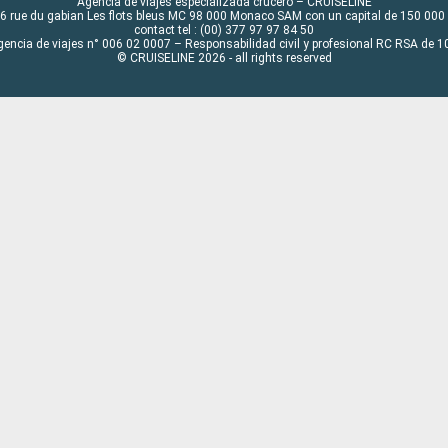
Agencia de viajes especializada crucero – CRUISELINE
6 rue du gabian Les flots bleus MC 98 000 Monaco SAM con un capital de 150 000
contact tel : (00) 377 97 97 84 50
gencia de viajes n° 006 02 0007 – Responsabilidad civil y profesional RC RSA de
© CRUISELINE 2026 - all rights reserved