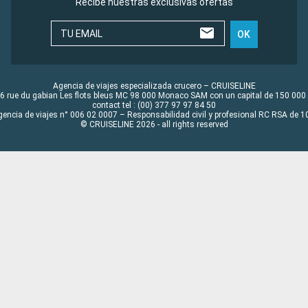
Recibe nuestras exclusivas ofertas
TU EMAIL
OK
Agencia de viajes especializada crucero – CRUISELINE
6 rue du gabian Les flots bleus MC 98 000 Monaco SAM con un capital de 150 000
contact tel : (00) 377 97 97 84 50
gencia de viajes n° 006 02 0007 – Responsabilidad civil y profesional RC RSA de
© CRUISELINE 2026 - all rights reserved