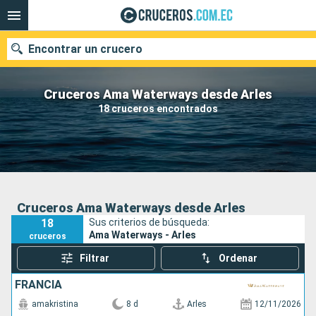
Encontrar un crucero
Cruceros Ama Waterways desde Arles
18 cruceros encontrados
Nuestros destinos
Fecha de salida
Puertos
Compañías
Cruceros Ama Waterways desde Arles
18
Sus criterios de búsqueda:
Buscar
Ama Waterways - Arles
cruceros
Filtrar
Ordenar
FRANCIA
amakristina
8 d
Arles
12/11/2026