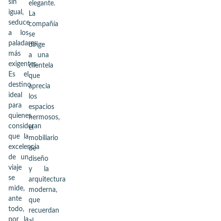
sin
elegante.
igual,
La
seduce
compañía
a los
se
paladares
dirige
más
a una
exigentes.
clientela
Es el
que
destino
aprecia
ideal
los
para
espacios
quienes
hermosos,
consideran
el
que la
mobiliario
excelencia
de
de un
diseño
viaje
y la
se
arquitectura
mide,
moderna,
ante
que
todo,
recuerdan
por la