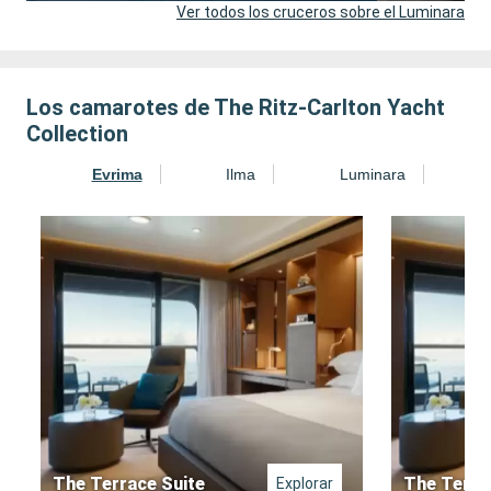
Ver todos los cruceros sobre el Luminara
Los camarotes de The Ritz-Carlton Yacht
Collection
Evrima
Ilma
Luminara
The Terrace Suite
The Terra
Explorar