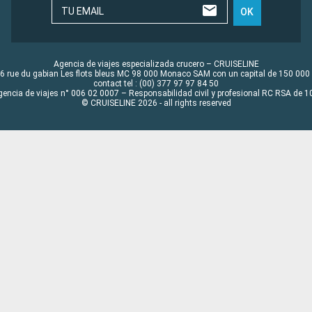
TU EMAIL
OK
Agencia de viajes especializada crucero – CRUISELINE
6 rue du gabian Les flots bleus MC 98 000 Monaco SAM con un capital de 150 000
contact tel : (00) 377 97 97 84 50
gencia de viajes n° 006 02 0007 – Responsabilidad civil y profesional RC RSA de
© CRUISELINE 2026 - all rights reserved