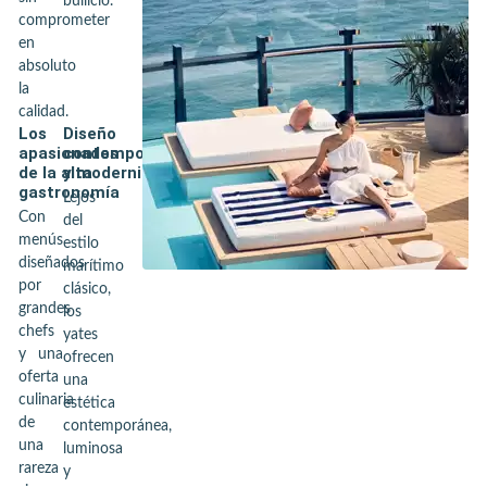
bullicio.
comprometer
en
absoluto
la
calidad.
Los
Diseño
apasionados
contemporáneo
de la alta
y modernidad
gastronomía
Lejos
Con
del
menús
estilo
diseñados
marítimo
por
clásico,
grandes
los
chefs
yates
y una
ofrecen
oferta
una
culinaria
estética
de
contemporánea,
una
luminosa
rareza
y