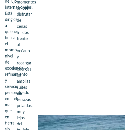
de lujo
momentos
internacionales.
únicos,
Está
disfrutar
dirigida
de
a
cenas
quienes
a dos
buscan
frente
el
al
mismo
océano
nivel
y
de
recargar
excelencia,
energías
refinamiento
en
y
amplias
servicio
suites
personalizado
con
en el
terrazas
mar
privadas,
que
muy
en
lejos
tierra,
del
sin