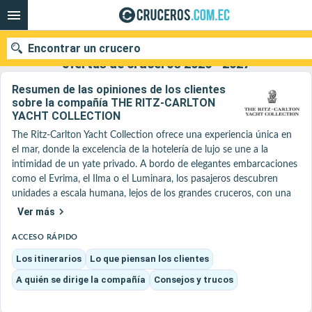
Encontrar un crucero
The Ritz-Carlton Yacht Collection : Nuestras
ofertas de cruceros 2026 - 2027
Resumen de las opiniones de los clientes
sobre la compañía THE RITZ-CARLTON
YACHT COLLECTION
Nuestros destinos
The Ritz-Carlton Yacht Collection ofrece una experiencia única en 
el mar, donde la excelencia de la hotelería de lujo se une a la 
Fecha de salida
intimidad de un yate privado. A bordo de elegantes embarcaciones 
como el Evrima, el Ilma o el Luminara, los pasajeros descubren 
Puertos
Compañías
unidades a escala humana, lejos de los grandes cruceros, con una 
elevada proporción de espacio por pasajero y únicamente amplias 
Ver más
Buscar
suites con terraza privada, inspiradas en los hoteles más bellos de la 
marca.

ACCESO RÁPIDO
La experiencia a bordo se distingue por un servicio ultra 
Los itinerarios
Lo que piensan los clientes
personalizado, fiel a los estándares de Ritz-Carlton, con una 
A quién se dirige la compañía
Consejos y trucos
tripulación atenta y discreta, así como servicios de alta gama que 
incluyen mayordomo en algunas suites y un acompañamiento a 
medida durante todo el viaje. Los espacios, de diseño 