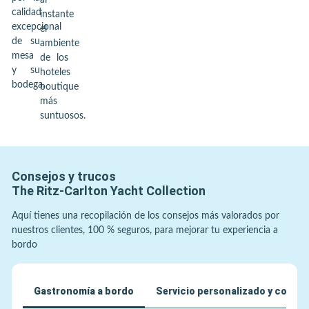
al
calidad
instante
excepcional
el
de su
ambiente
mesa
de los
y su
hoteles
bodega.
boutique
más
suntuosos.
Consejos y trucos
The Ritz-Carlton Yacht Collection
Aquí tienes una recopilación de los consejos más valorados por
nuestros clientes, 100 % seguros, para mejorar tu experiencia a
bordo
Gastronomía a bordo
Servicio personalizado y conser