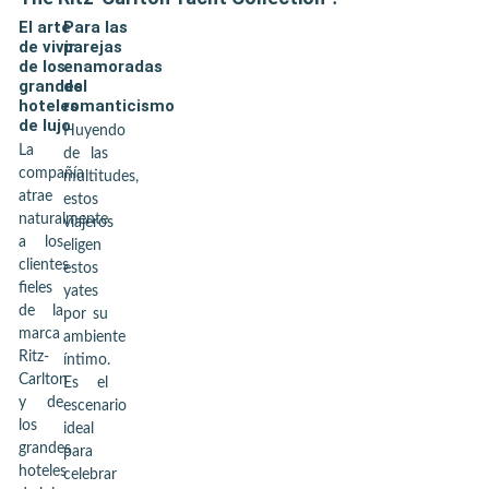
El arte
Para las
de vivir
parejas
de los
enamoradas
grandes
del
hoteles
romanticismo
de lujo
Huyendo
La
de las
compañía
multitudes,
atrae
estos
naturalmente
viajeros
a los
eligen
clientes
estos
fieles
yates
de la
por su
marca
ambiente
Ritz-
íntimo.
Carlton
Es el
y de
escenario
los
ideal
grandes
para
hoteles
celebrar