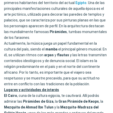
primeros habitantes del territorio del actual
Egipto
. Una de las
principales manifestaciones culturales de aquella época es el
arte pictórico, utilizado para decorar las paredes de templos y
palacios, que se caracteriza por sus pinturas planas en las que
los personajes aparecen de perfil. En la arquitectura destacan
las mundialmente famosas
Pirámides
, tumbas monumentales
de los faraones.
Actualmente, la música juega un papel fundamental en la
cultura del país, siendo el
mamba
el principal género musical. En
él, se utilizan ritmos con
arpas
y
flautas
y las letras transmiten
contenidos ideológicos y de denuncia social. El islam es la
religión predominante en el país y en el norte del continente
africano. Por lo tanto, es importante que el viajero sea
respetuoso y se muestre precavido, para que su actitud no
entre en conflicto con las tradiciones de la población.
Lugares y actividades de interés
El Cairo
, cuna de la cultura egipcia, te cautivará. Allí podrás
admirar las
Pirámides de Giza
, la
Gran Pirámide de Keops
,
la
Mezquita de Ahmad Ibn Tulun
y la
Mezquita-Madraza del