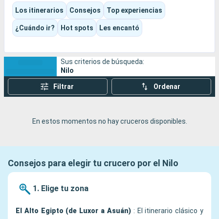
pueblos nubios y una excursión a Abu Simbel.
Los itinerarios
Consejos
Top experiencias
El destino combina con naturalidad historia antigua,
navegación pausada, luz dorada e inmersión cultural, en un
¿Cuándo ir?
Hot spots
Les encantó
viaje en el que cada día te hace sentir que retrocedes en el
tiempo sin abandonar nunca el curso del Nilo.
Sus criterios de búsqueda:
Nilo
Filtrar
Ordenar
En estos momentos no hay cruceros disponibles.
Consejos para elegir tu crucero por el Nilo
1. Elige tu zona
El Alto Egipto (de Luxor a Asuán)
: El itinerario clásico y