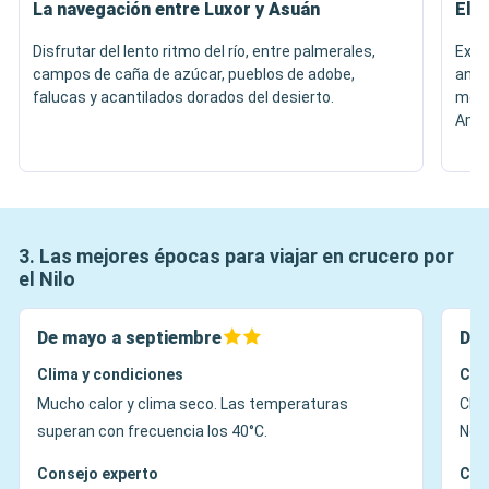
La navegación entre Luxor y Asuán
El 
Disfrutar del lento ritmo del río, entre palmerales,
Expl
campos de caña de azúcar, pueblos de adobe,
anti
falucas y acantilados dorados del desierto.
monu
Amó
3. Las mejores épocas para viajar en crucero por
el Nilo
De mayo a septiembre
De 
Clima y condiciones
Cli
Mucho calor y clima seco. Las temperaturas
Clim
superan con frecuencia los 40°C.
Noc
Consejo experto
Con