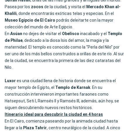
Sultán
Hasán
, unas de las más grandes y antiguas del mundo.
Pasea por los
zocos
de la ciudad, y visita el
Mercado
Khan al-
Khalili
, donde encontrarás exóticas telas y especias. En el
Museo Egipcio de El Cairo
podrás deleitarte con la mayor
colección del mundo de Arte Egipcio.
En
Asúan
no dejes de visitar el
Obelisco
inacabado y el
Templo
de Philae
, dedicado a la diosa Isis del amor, la magia y la
maternidad. El templo es conocido como la “Perla del Nilo” por
ser uno de los más bellos construidos a orillas de este río. Al sur
de la ciudad, se encuentra la primera de las diez cataratas del
Nilo.
Luxor
es una ciudad llena de historia donde se encuentra el
mayor templo de Egipto, el
Templo
de
Karnak
. En su
construcción intervinieron importantes faraones como
Hatsepsut, Seti I, Ramsés II y Ramsés III
, además, aún hoy, se
siguen descubriendo nuevos restos históricos.
Itinerario ideal para descubrir la ciudad en 4 horas
En El Cairo, comienza paseando por la animada ciudad hasta
llegar a la
Plaza Tahrir
, centro neurálgico de la ciudad. A cinco