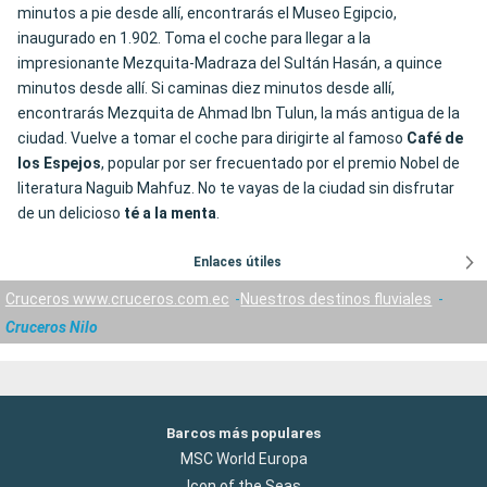
minutos a pie desde allí, encontrarás el Museo Egipcio,
inaugurado en 1.902. Toma el coche para llegar a la
impresionante Mezquita-Madraza del Sultán Hasán, a quince
minutos desde allí. Si caminas diez minutos desde allí,
encontrarás Mezquita de Ahmad Ibn Tulun, la más antigua de la
ciudad. Vuelve a tomar el coche para dirigirte al famoso
Café de
los Espejos
, popular por ser frecuentado por el premio Nobel de
literatura Naguib Mahfuz. No te vayas de la ciudad sin disfrutar
de un delicioso
té a la menta
.
Enlaces útiles
Cruceros www.cruceros.com.ec
Nuestros destinos fluviales
Cruceros Nilo
Barcos más populares
MSC World Europa
Icon of the Seas