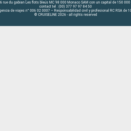
6 rue du gabian Les flots bleus MC 98 000 Monaco SAM con un capital de 150 000
contact tel : (00) 377 97 97 84 50
gencia de viajes n° 006 02 0007 – Responsabilidad civil y profesional RC RSA de
© CRUISELINE 2026 - all rights reserved