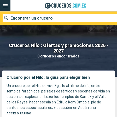
Encontrar un crucero
Cruceros Nilo : Ofertas y promociones 2026 -
Nuestros destinos
2027
0 cruceros encontrados
Fecha de salida
Puertos
Compañías
Crucero por el Nilo: la guía para elegir bien
Buscar
Un crucero por el Nilo es vivir Egipto al ritmo del río, entre
templos faraónicos, paisajes desérticos y escenas de vida en
sus orillas: explorar en Luxor los templos de Karnak y el Valle
de los Reyes; hacer escala en Edfu o Kom Ombo al pie de
santuarios espectaculares; y descubrir en Asuán una
atmósfera más tranquila entre falucas, rocas de granito,
ACCESO RÁPIDO