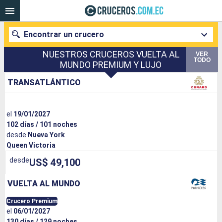
Encontrar un crucero
NUESTROS CRUCEROS VUELTA AL
VER
TODO
MUNDO PREMIUM Y LUJO
TRANSATLÁNTICO
Nuestros destinos
Fecha de salida
el
19/01/2027
102 días / 101 noches
Puertos
Compañías
desde
Nueva York
Queen Victoria
Buscar
desde
US$ 49,100
VUELTA AL MUNDO
Crucero Premium
el
06/01/2027
130 días / 129 noches