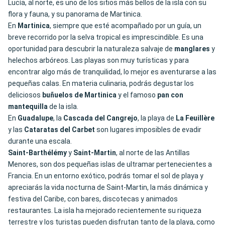
Lucía, al norte, es uno de los sitios más bellos de la isla con su
flora y fauna, y su panorama de Martinica.
En
Martinica
, siempre que esté acompañado por un guía, un
breve recorrido por la selva tropical es imprescindible. Es una
oportunidad para descubrir la naturaleza salvaje de
manglares
y
helechos arbóreos. Las playas son muy turísticas y para
encontrar algo más de tranquilidad, lo mejor es aventurarse a las
pequeñas calas. En materia culinaria, podrás degustar los
deliciosos
buñuelos de Martinica
y el famoso
pan con
mantequilla
de la isla.
En
Guadalupe
, la
Cascada del Cangrejo
, la playa de
La Feuillère
y las
Cataratas del Carbet
son lugares imposibles de evadir
durante una escala.
Saint-Barthélémy
y
Saint-Martin
, al norte de las Antillas
Menores, son dos pequeñas islas de ultramar pertenecientes a
Francia. En un entorno exótico, podrás tomar el sol de playa y
apreciarás la vida nocturna de Saint-Martin, la más dinámica y
festiva del Caribe, con bares, discotecas y animados
restaurantes. La isla ha mejorado recientemente su riqueza
terrestre y los turistas pueden disfrutan tanto de la playa, como