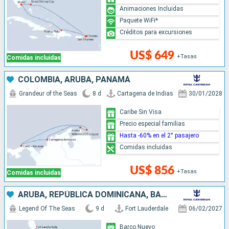
Animaciones Incluidas
Paquete WiFi*
Créditos para excursiones
US$ 649
+Tasas
Comidas incluidas
COLOMBIA, ARUBA, PANAMÁ
Grandeur of the Seas
8 d
Cartagena de Indias
30/01/2028
Caribe Sin Visa
Precio especial familias
Hasta -60% en el 2° pasajero
Comidas incluidas
US$ 856
+Tasas
Comidas incluidas
ARUBA, REPÚBLICA DOMINICANA, BAHAMAS, ESTADOS UNIDOS
Legend Of The Seas
9 d
Fort Lauderdale
06/02/2027
Barco Nuevo