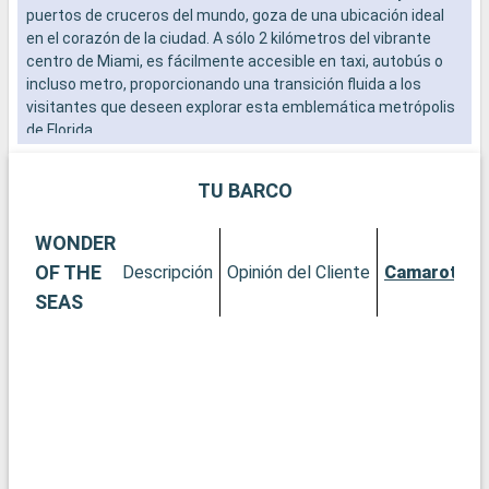
puertos de cruceros del mundo, goza de una ubicación ideal
a
en el corazón de la ciudad. A sólo 2 kilómetros del vibrante
s
centro de Miami, es fácilmente accesible en taxi, autobús o
a
incluso metro, proporcionando una transición fluida a los
c
visitantes que deseen explorar esta emblemática metrópolis
p
de Florida.
p
t
Qué visitar en Miami
TU BARCO
Miami es una exuberante mezcla de cultura, arte y playas.
Empiece por el distrito de Wynwood para admirar sus
WONDER
famosos murales y galerías de arte vanguardista. El histórico
distrito Art Decó de South Beach le transportará a los años 30
OF THE
Descripción
Opinión del Cliente
Camarotes
con sus coloridos edificios y su ambiente vintage. Para una
SEAS
experiencia más natural, el Parque Nacional de los Everglades,
a poca distancia en coche, ofrece una aventura por los
pantanos, con la posibilidad de avistar caimanes. Descubra la
Pequeña Habana, donde la cultura cubana se palpa en cada
esquina.
Qué visitar en la zona
En los alrededores de Miami se ofrecen numerosas