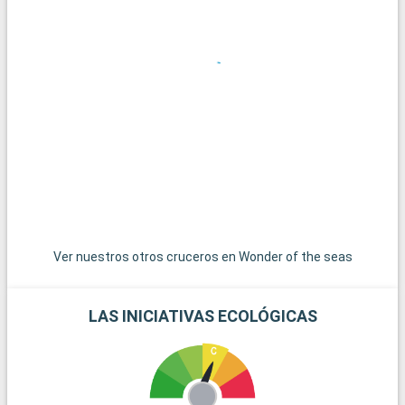
excursiones. Key West, el extremo más meridional de Estados
Unidos, es accesible por una carretera panorámica y ofrece
un ambiente relajado con casas de colores y puestas de sol
espectaculares. Las islas de las Bahamas, las joyas del
Caribe, están a poca distancia en barco y son un paraíso para
pasar el día en sus playas de arena blanca. Para los amantes
del submarinismo, los arrecifes de coral de Cayo Largo
ofrecen una experiencia submarina extraordinaria. Estos
destinos alrededor de Miami revelan la belleza natural y la
diversidad cultural de la región.
Ver nuestros otros cruceros en Wonder of the seas
LAS INICIATIVAS ECOLÓGICAS