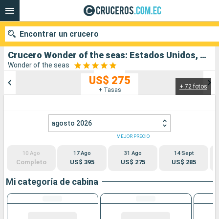
Encontrar un crucero
Crucero Wonder of the seas: Estados Unidos, Bahamas salida desde Miami
Wonder of the seas
US$ 275
+ 72 fotos
Nuestros destinos
+ Tasas
Fecha de salida
agosto 2026
Puertos
Compañías
MEJOR PRECIO
10 Ago
17 Ago
31 Ago
14 Sept
Buscar
Completo
US$ 395
US$ 275
US$ 285
Mi categoría de cabina