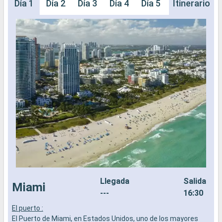
Día 1
Día 2
Día 3
Día 4
Día 5
Itinerario
Llegada
Salida
Miami
---
16:30
El puerto :
C
El Puerto de Miami, en Estados Unidos, uno de los mayores
C