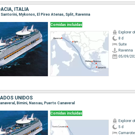
ACIA, ITALIA
, Santoríni, Mykonos, El Pireo Atenas, Split, Ravenna
Comidas incluidas
Explorer o
8 d
Suite
Ravenna
05/09/20
TADOS UNIDOS
Canaveral, Bimini, Nassau, Puerto Canaveral
Comidas incluidas
Explorer o
5 d
Camarote