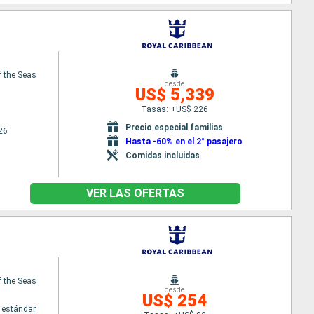
f the Seas
desde
US$ 5,339
Tasas: +US$ 226
Precio especial familias
26
Hasta -60% en el 2° pasajero
Comidas incluidas
VER LAS OFERTAS
f the Seas
desde
US$ 254
 estándar