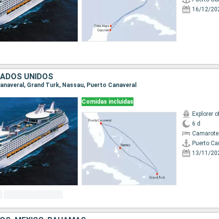
16/12/20
TADOS UNIDOS
 Canaveral, Grand Turk, Nassau, Puerto Canaveral
Comidas incluidas
Explorer o
6 d
Camarote
Puerto Ca
13/11/20