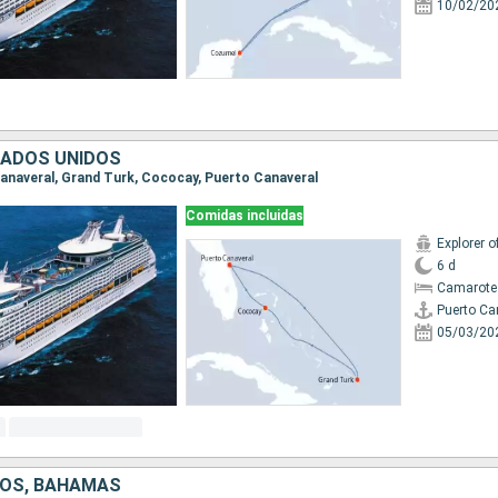
10/02/20
TADOS UNIDOS
 Canaveral, Grand Turk, Cococay, Puerto Canaveral
Comidas incluidas
Explorer o
6 d
Camarote
Puerto Ca
05/03/20
DOS, BAHAMAS