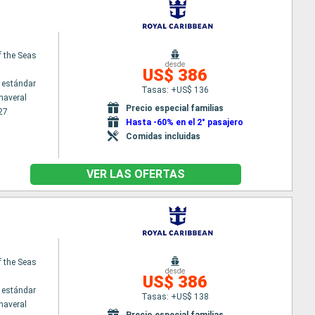
f the Seas
desde
US$ 386
 estándar
Tasas: +US$ 136
naveral
Precio especial familias
27
Hasta -60% en el 2° pasajero
Comidas incluidas
VER LAS OFERTAS
f the Seas
desde
US$ 386
 estándar
Tasas: +US$ 138
naveral
Precio especial familias