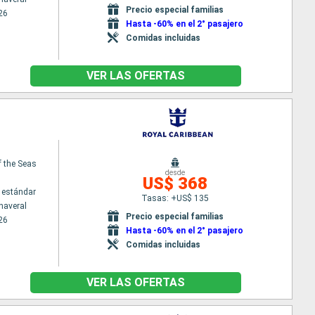
Precio especial familias
26
Hasta -60% en el 2° pasajero
Comidas incluidas
VER LAS OFERTAS
f the Seas
desde
US$ 368
 estándar
Tasas: +US$ 135
naveral
Precio especial familias
26
Hasta -60% en el 2° pasajero
Comidas incluidas
VER LAS OFERTAS