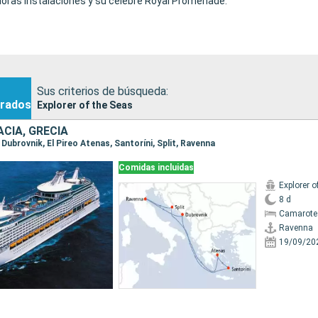
oras instalaciones y su célebre Royal Promenade.
Sus criterios de búsqueda:
rados
Explorer of the Seas
ACIA, GRECIA
, Dubrovnik, El Pireo Atenas, Santoríni, Split, Ravenna
Comidas incluidas
Explorer o
8 d
Camarote
Ravenna
19/09/20