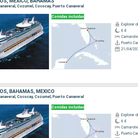
OS, MÉXICO, BAHAMAS
 Canaveral, Cozumel, Cococay, Puerto Canaveral
Comidas incluidas
Explorer o
6 d
Camarote
Puerto Ca
21/04/20
OS, BAHAMAS, MÉXICO
 Canaveral, Cococay, Cozumel, Puerto Canaveral
Comidas incluidas
Explorer o
6 d
Camarote
Puerto Ca