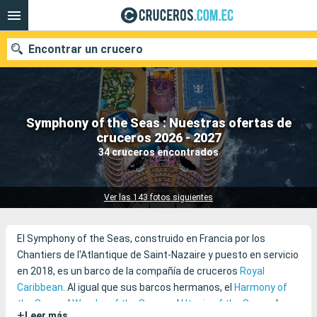
Encontrar un crucero
Symphony of the Seas : Nuestras ofertas de
Nuestros destinos
cruceros 2026 - 2027
34 cruceros encontrados
Fecha de salida
Puertos
Compañías
Ver las 143 fotos siguientes
Buscar
El Symphony of the Seas, construido en Francia por los
Chantiers de l'Atlantique de Saint-Nazaire y puesto en servicio
en 2018, es un barco de la compañía de cruceros
Royal
Caribbean
. Al igual que sus barcos hermanos, el
Harmony of
the Seas
, el
Wonder of the Seas
y el
Utopia of the Seas
, el
+
Leer más