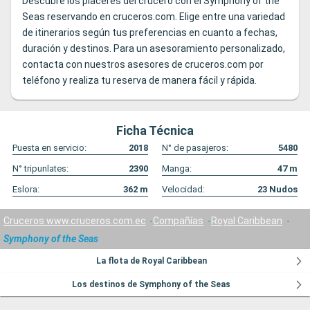
Descubre los placeres del crucero con el Symphony of the
Seas reservando en cruceros.com. Elige entre una variedad
de itinerarios según tus preferencias en cuanto a fechas,
duración y destinos. Para un asesoramiento personalizado,
contacta con nuestros asesores de cruceros.com por
teléfono y realiza tu reserva de manera fácil y rápida.
Ficha Técnica
Puesta en servicio:
2018
N° de pasajeros:
5480
N° tripunlates:
2390
Manga:
47
m
Eslora:
362
m
Velocidad:
23
Nudos
Cruceros www.cruceros.com.ec
Compañías
Royal Caribbean
Symphony of the Seas
La flota de Royal Caribbean
Los destinos de Symphony of the Seas