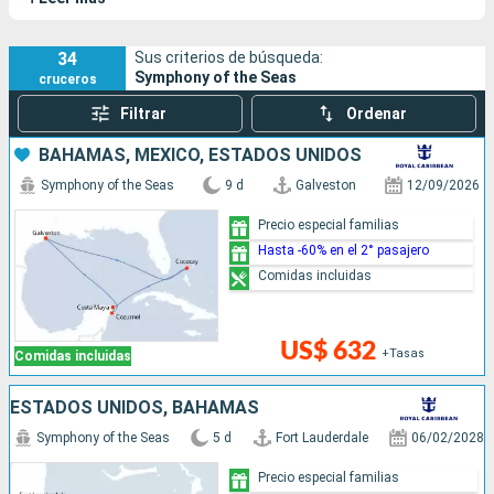
Symphony of the Seas pertenece a la clase Oasis, cuyos
barcos se destacan por su tamaño impresionante y su amplia
gama de entretenimientos para toda la familia.
34
Sus criterios de búsqueda:
Symphony of the Seas
cruceros
Filtrar
Ordenar
BAHAMAS, MÉXICO, ESTADOS UNIDOS
Symphony of the Seas
9 d
Galveston
12/09/2026
Precio especial familias
Hasta -60% en el 2° pasajero
Comidas incluidas
US$ 632
+Tasas
Comidas incluidas
ESTADOS UNIDOS, BAHAMAS
Symphony of the Seas
5 d
Fort Lauderdale
06/02/2028
Precio especial familias