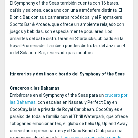
El Symphony of the Seas también cuenta con 16 bares,
cafés y salones, cada uno con una atmósfera distinta. El
Bionic Bar, con sus camareros robóticos, y el Playmakers
Sports Bar & Arcade, que ofrece un ambiente relajado con
juegos y bebidas, son especialmente populares. Los
amantes del café disfrutarán en Starbucks, ubicado en la
Royal Promenade. También puedes disfrutar del Jazz on 4
o del Solarium Bar, reservado para adultos.
Itinerarios y destinos a bordo del Symphony of the Seas
Cruceros a las Bahamas
Embárcate en el Symphony of the Seas para un
crucero por
las Bahamas
, con escalas en Nassau y Perfect Day en
CocoCay, la isla privada de Royal Caribbean. CocoCay es el
paraíso de toda la familia con el Thrill Waterpark, que ofrece
toboganes emocionantes, el globo de helio Up, Up and Away
con vistas impresionantes y el Coco Beach Club para una
experiencia de relax total.
Los cruceros con salida desde