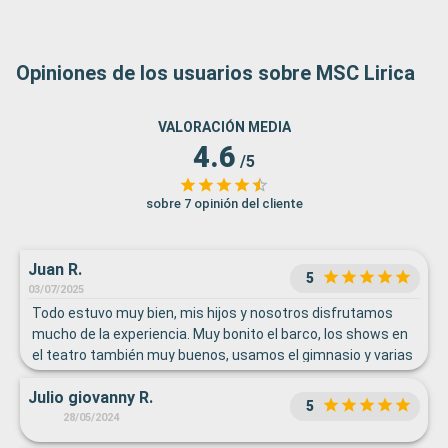
Opiniones de los usuarios sobre MSC Lirica
VALORACIÓN MEDIA
4.6
/5
sobre 7 opinión del cliente
Juan R.
5
03/07/2025
Todo estuvo muy bien, mis hijos y nosotros disfrutamos
mucho de la experiencia. Muy bonito el barco, los shows en
el teatro también muy buenos, usamos el gimnasio y varias
áreas más. El personal muy amable. Nos gustó la comida en
Julio giovanny R.
general, creo que podrían mejorar un poco lo que sirven en el
5
área de los dulces. En resumen 10.
28/05/2024