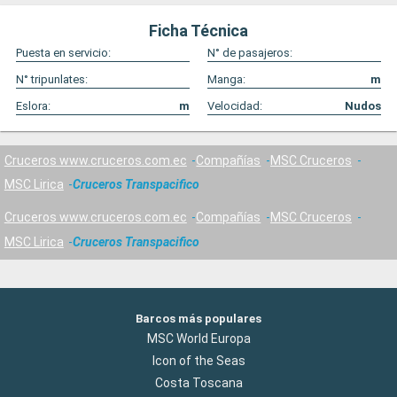
Ficha Técnica
Puesta en servicio:
N° de pasajeros:
N° tripunlates:
Manga:
m
Eslora:
m
Velocidad:
Nudos
Cruceros www.cruceros.com.ec
Compañías
MSC Cruceros
MSC Lirica
Cruceros Transpacifico
Cruceros www.cruceros.com.ec
Compañías
MSC Cruceros
MSC Lirica
Cruceros Transpacifico
Barcos más populares
MSC World Europa
Icon of the Seas
Costa Toscana