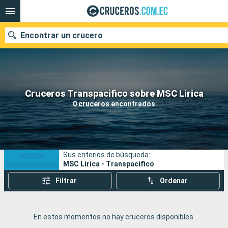
Encontrar un crucero
Nuestros destinos
Cruceros Transpacifico sobre MSC Lirica
0 cruceros encontrados
Fecha de salida
Puertos
Compañías
Sus criterios de búsqueda:
Buscar
MSC Lirica - Transpacifico
Filtrar
Ordenar
En estos momentos no hay cruceros disponibles.