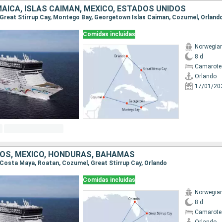
AICA, ISLAS CAIMÁN, MÉXICO, ESTADOS UNIDOS
o, Great Stirrup Cay, Montego Bay, Georgetown Islas Caiman, Cozumel, Orland
Comidas incluidas
Norwegian
8 d
Camarote
Orlando
17/01/20
OS, MÉXICO, HONDURAS, BAHAMAS
o, Costa Maya, Roatan, Cozumel, Great Stirrup Cay, Orlando
Comidas incluidas
Norwegian
8 d
Camarote