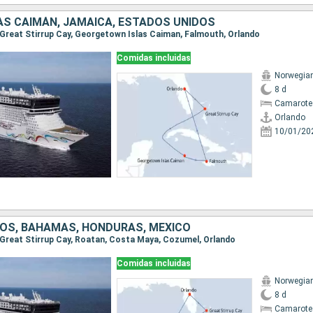
AS CAIMÁN, JAMAICA, ESTADOS UNIDOS
o, Great Stirrup Cay, Georgetown Islas Caiman, Falmouth, Orlando
Comidas incluidas
Norwegian
8 d
Camarote
Orlando
10/01/20
OS, BAHAMAS, HONDURAS, MÉXICO
o, Great Stirrup Cay, Roatan, Costa Maya, Cozumel, Orlando
Comidas incluidas
Norwegian
8 d
Camarote