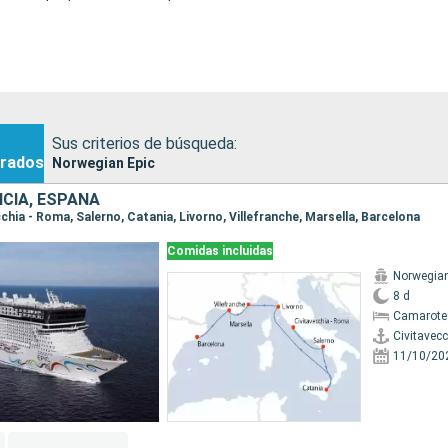
Sus criterios de búsqueda:
rados
Norwegian Epic
NCIA, ESPAÑA
ecchia - Roma, Salerno, Catania, Livorno, Villefranche, Marsella, Barcelona
Comidas incluidas
Norwegian
8 d
Camarote
Civitavec
11/10/20