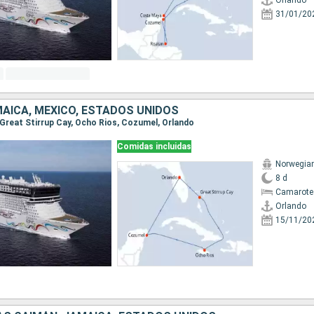
Orlando
31/01/20
AICA, MÉXICO, ESTADOS UNIDOS
, Great Stirrup Cay, Ocho Rios, Cozumel, Orlando
Comidas incluidas
Norwegian
8 d
Camarote
Orlando
15/11/20