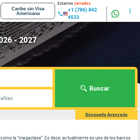
Estamos
cerrados
Caribe sin Visa
+1 (786) 842
Americana
4533
026 - 2027
Buscar
añías
Búsqueda Avanzada
e como la “megaclase”. Es decir, actualmente es uno de los barcos