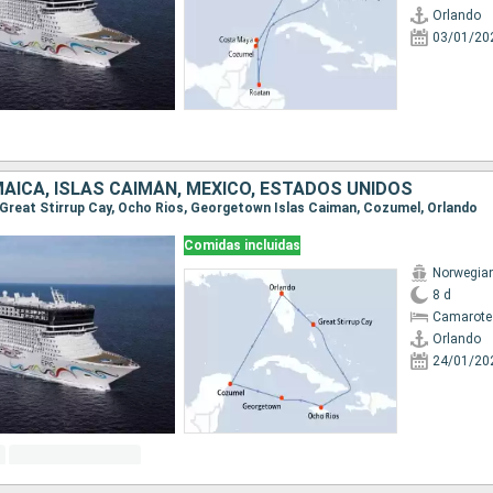
Orlando
03/01/20
AICA, ISLAS CAIMÁN, MÉXICO, ESTADOS UNIDOS
o, Great Stirrup Cay, Ocho Rios, Georgetown Islas Caiman, Cozumel, Orlando
Comidas incluidas
Norwegian
8 d
Camarote
Orlando
24/01/20