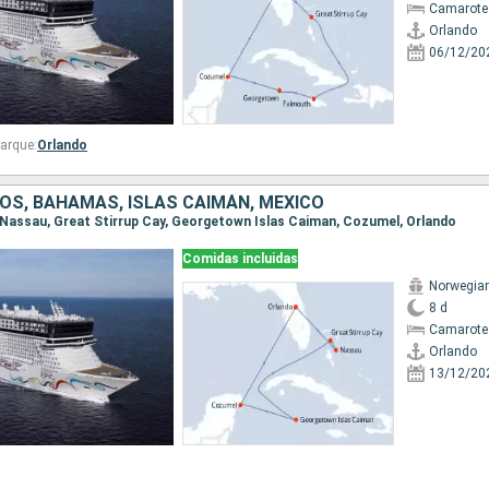
Camarote
Orlando
06/12/20
arque:
Orlando
OS, BAHAMAS, ISLAS CAIMÁN, MÉXICO
o, Nassau, Great Stirrup Cay, Georgetown Islas Caiman, Cozumel, Orlando
Comidas incluidas
Norwegian
8 d
Camarote
Orlando
13/12/20